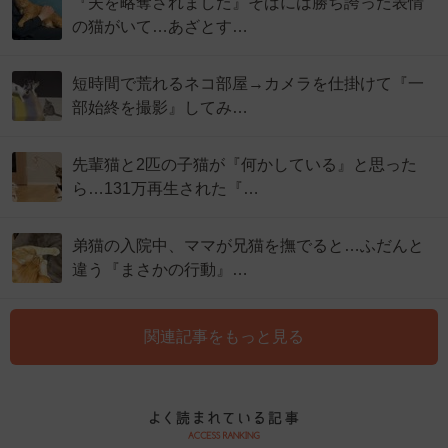
『夫を略奪されました』そばには勝ち誇った表情
の猫がいて…あざとす…
短時間で荒れるネコ部屋→カメラを仕掛けて『一
部始終を撮影』してみ…
先輩猫と2匹の子猫が『何かしている』と思った
ら…131万再生された『…
弟猫の入院中、ママが兄猫を撫でると…ふだんと
違う『まさかの行動』…
関連記事をもっと見る