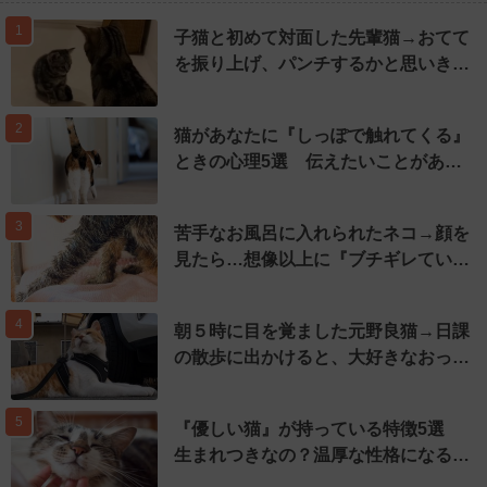
1
子猫と初めて対面した先輩猫→おてて
を振り上げ、パンチするかと思いき…
2
猫があなたに『しっぽで触れてくる』
ときの心理5選 伝えたいことがあ…
3
苦手なお風呂に入れられたネコ→顔を
見たら…想像以上に『ブチギレてい…
4
朝５時に目を覚ました元野良猫→日課
の散歩に出かけると、大好きなおっ…
5
『優しい猫』が持っている特徴5選
生まれつきなの？温厚な性格になる…