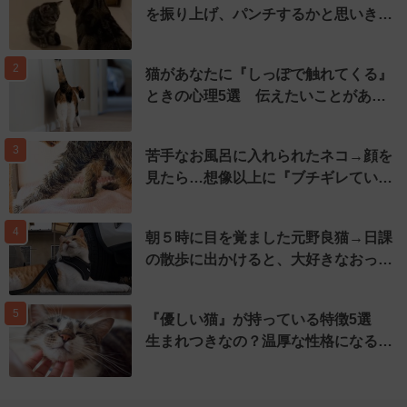
を振り上げ、パンチするかと思いき…
2
猫があなたに『しっぽで触れてくる』
ときの心理5選 伝えたいことがあ…
3
苦手なお風呂に入れられたネコ→顔を
見たら…想像以上に『ブチギレてい…
4
朝５時に目を覚ました元野良猫→日課
の散歩に出かけると、大好きなおっ…
5
『優しい猫』が持っている特徴5選
生まれつきなの？温厚な性格になる…