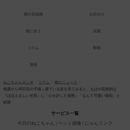
猫の豆知識
お出かけ
猫に会う
話題
コラム
動画
漫画
ねこちゃんホンポ
コラム
猫のニュース
保護から40日目の子猫→寝ている姿を見てみると…もはや芸術的な
『ほほえましい光景』に「心を許した状態」「なんて可愛い寝顔」と
絶賛
サービス一覧
今日のねこちゃん
ペット保険
にゃんリンク