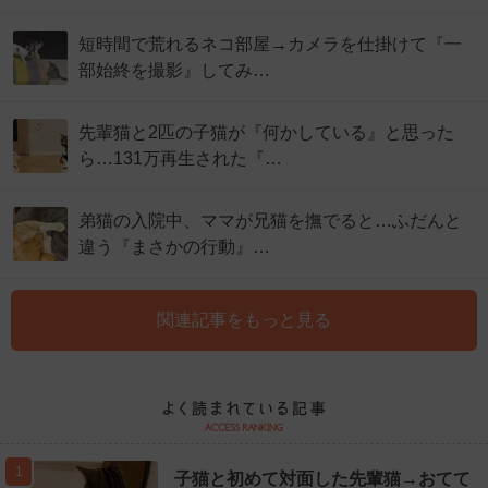
短時間で荒れるネコ部屋→カメラを仕掛けて『一
部始終を撮影』してみ…
先輩猫と2匹の子猫が『何かしている』と思った
ら…131万再生された『…
弟猫の入院中、ママが兄猫を撫でると…ふだんと
違う『まさかの行動』…
関連記事をもっと見る
1
子猫と初めて対面した先輩猫→おてて