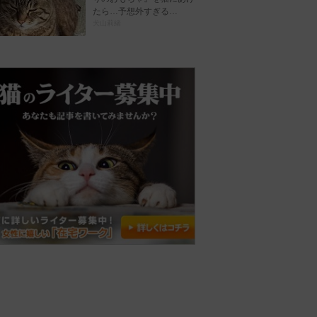
たら…予想外すぎる…
犬山莉緒