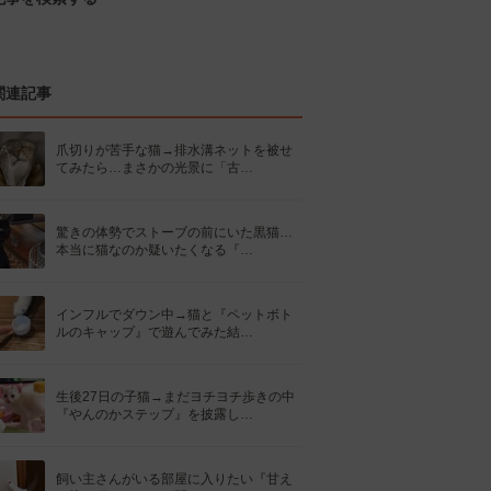
関連記事
爪切りが苦手な猫→排水溝ネットを被せ
てみたら…まさかの光景に「古…
驚きの体勢でストーブの前にいた黒猫…
本当に猫なのか疑いたくなる『…
インフルでダウン中→猫と『ペットボト
ルのキャップ』で遊んでみた結…
生後27日の子猫→まだヨチヨチ歩きの中
『やんのかステップ』を披露し…
飼い主さんがいる部屋に入りたい『甘え