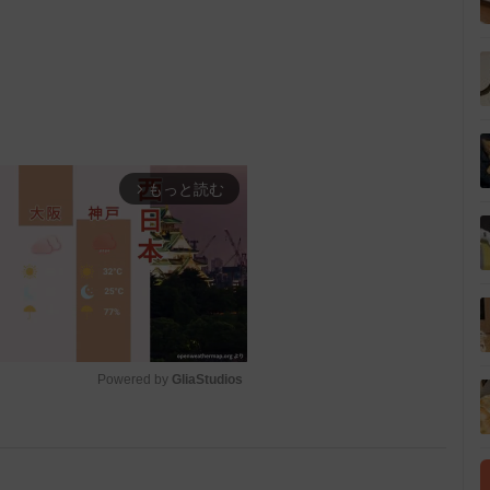
もっと読む
arrow_forward_ios
Powered by 
GliaStudios
M
u