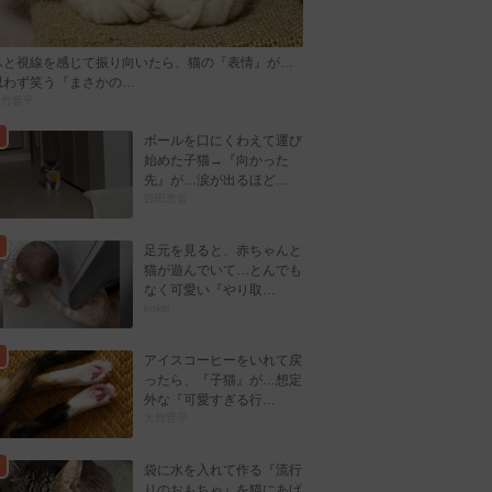
ふと視線を感じて振り向いたら、猫の『表情』が…
思わず笑う『まさかの…
大竹晋平
ボールを口にくわえて運び
始めた子猫→『向かった
先』が…涙が出るほど…
曽田恵音
足元を見ると、赤ちゃんと
猫が遊んでいて…とんでも
なく可愛い『やり取…
kokiri
アイスコーヒーをいれて戻
ったら、『子猫』が…想定
外な『可愛すぎる行…
大竹晋平
袋に水を入れて作る『流行
りのおもちゃ』を猫にあげ