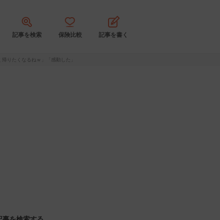
記事を検索
保険比較
記事を書く
く帰りたくなるねｗ」「感動した」
記事を検索する