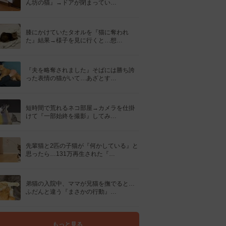
ん坊の猫』→ドアが閉まってい…
膝にかけていたタオルを『猫に奪われ
た』結果→様子を見に行くと…想…
『夫を略奪されました』そばには勝ち誇
った表情の猫がいて…あざとす…
短時間で荒れるネコ部屋→カメラを仕掛
けて『一部始終を撮影』してみ…
先輩猫と2匹の子猫が『何かしている』と
思ったら…131万再生された『…
弟猫の入院中、ママが兄猫を撫でると…
ふだんと違う『まさかの行動』…
もっと見る