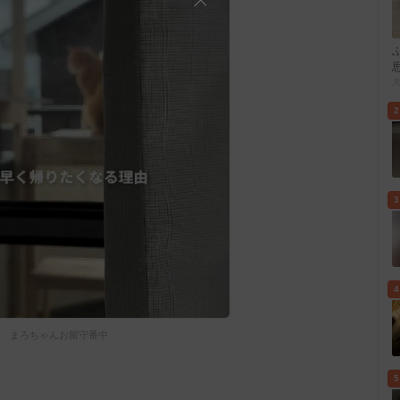
2
3
4
まろちゃんお留守番中
5