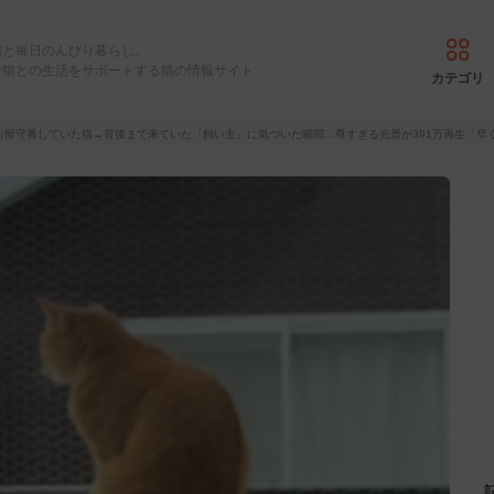
猫と毎日のんびり暮らし。
愛猫との生活をサポートする猫の情報サイト
カテゴリ
お留守番していた猫→背後まで来ていた『飼い主』に気づいた瞬間…尊すぎる光景が391万再生「早