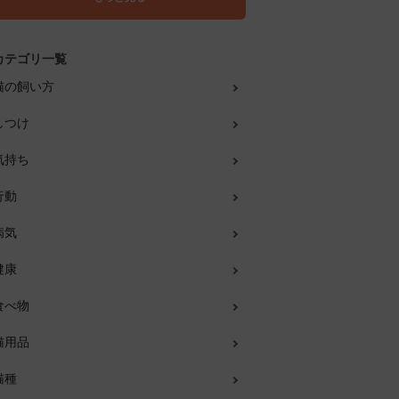
カテゴリ一覧
猫の飼い方
しつけ
気持ち
行動
病気
健康
食べ物
猫用品
猫種