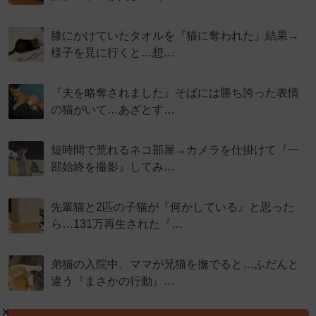
膝にかけていたタオルを『猫に奪われた』結果→
様子を見に行くと…想…
『夫を略奪されました』そばには勝ち誇った表情
の猫がいて…あざとす…
短時間で荒れるネコ部屋→カメラを仕掛けて『一
部始終を撮影』してみ…
先輩猫と2匹の子猫が『何かしている』と思った
ら…131万再生された『…
弟猫の入院中、ママが兄猫を撫でると…ふだんと
違う『まさかの行動』…