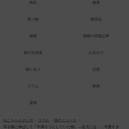
病気
健康
食べ物
猫用品
猫種
猫種の関連記事
猫の豆知識
お出かけ
猫に会う
話題
コラム
動画
漫画
ねこちゃんホンポ
コラム
猫のニュース
耳を横に伸ばして『不満そうにしていた猫』→足元には……可愛すぎ