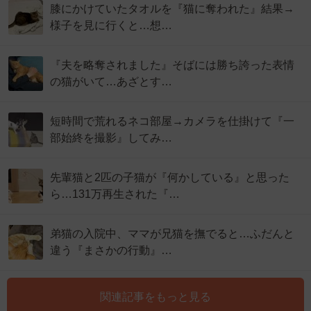
膝にかけていたタオルを『猫に奪われた』結果→
様子を見に行くと…想…
『夫を略奪されました』そばには勝ち誇った表情
の猫がいて…あざとす…
短時間で荒れるネコ部屋→カメラを仕掛けて『一
部始終を撮影』してみ…
先輩猫と2匹の子猫が『何かしている』と思った
ら…131万再生された『…
弟猫の入院中、ママが兄猫を撫でると…ふだんと
違う『まさかの行動』…
関連記事をもっと見る