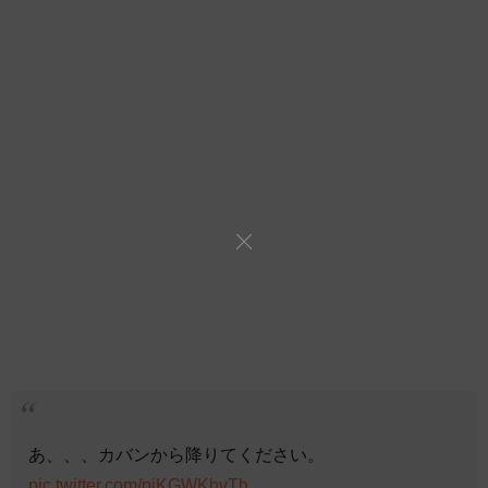
あ、、、カバンから降りてください。
pic.twitter.com/piKGWKhvTh