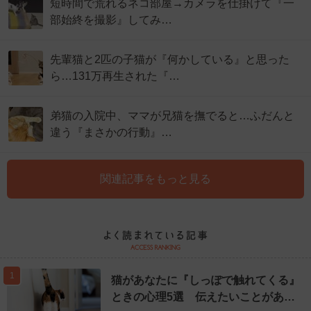
短時間で荒れるネコ部屋→カメラを仕掛けて『一
部始終を撮影』してみ…
先輩猫と2匹の子猫が『何かしている』と思った
ら…131万再生された『…
弟猫の入院中、ママが兄猫を撫でると…ふだんと
違う『まさかの行動』…
関連記事をもっと見る
1
猫があなたに『しっぽで触れてくる』
ときの心理5選 伝えたいことがあ…