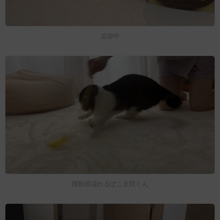
追跡中
躍動感溢れるぽこ太郎くん