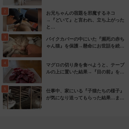
2
お兄ちゃんの宿題を邪魔するネコ
→『どいて』と言われ、立ち上がった
と…
3
バイクカバーの中にいた『瀕死の赤ち
ゃん猫』を保護→懸命にお世話を続…
4
マグロの切り身を食べようと、テーブ
ルの上に置いた結果→『目の前』を…
5
仕事中、家にいる『子猫たちの様子』
が気になり送ってもらった結果…ま…