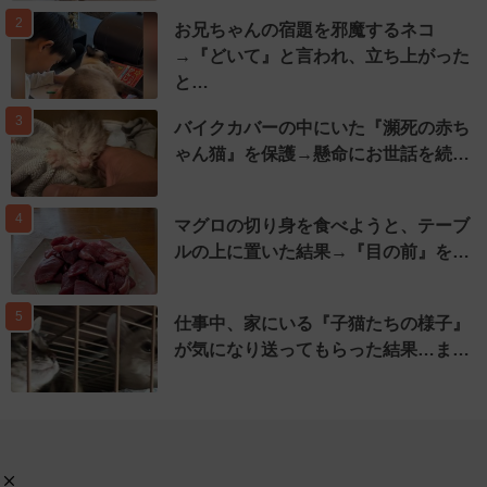
2
お兄ちゃんの宿題を邪魔するネコ
→『どいて』と言われ、立ち上がった
と…
3
バイクカバーの中にいた『瀕死の赤ち
ゃん猫』を保護→懸命にお世話を続…
4
マグロの切り身を食べようと、テーブ
ルの上に置いた結果→『目の前』を…
5
仕事中、家にいる『子猫たちの様子』
が気になり送ってもらった結果…ま…