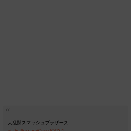
大乱闘スマッシュブラザーズ
pic.twitter.com/OcsqJQP3l1