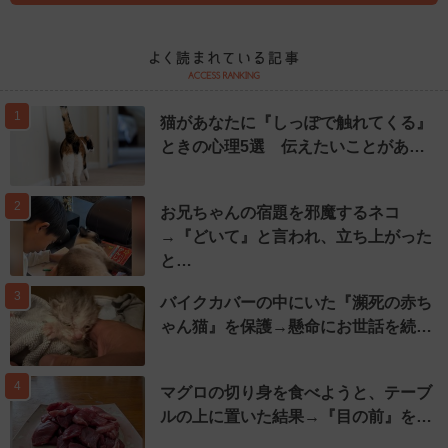
1
猫があなたに『しっぽで触れてくる』
ときの心理5選 伝えたいことがあ…
2
お兄ちゃんの宿題を邪魔するネコ
→『どいて』と言われ、立ち上がった
と…
3
バイクカバーの中にいた『瀕死の赤ち
ゃん猫』を保護→懸命にお世話を続…
4
マグロの切り身を食べようと、テーブ
ルの上に置いた結果→『目の前』を…