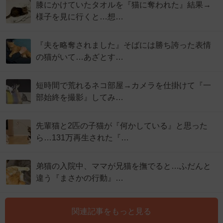
膝にかけていたタオルを『猫に奪われた』結果→
様子を見に行くと…想…
『夫を略奪されました』そばには勝ち誇った表情
の猫がいて…あざとす…
短時間で荒れるネコ部屋→カメラを仕掛けて『一
部始終を撮影』してみ…
先輩猫と2匹の子猫が『何かしている』と思った
ら…131万再生された『…
弟猫の入院中、ママが兄猫を撫でると…ふだんと
違う『まさかの行動』…
関連記事をもっと見る