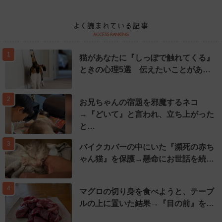
1
猫があなたに『しっぽで触れてくる』
ときの心理5選 伝えたいことがあ…
2
お兄ちゃんの宿題を邪魔するネコ
→『どいて』と言われ、立ち上がった
と…
3
バイクカバーの中にいた『瀕死の赤ち
ゃん猫』を保護→懸命にお世話を続…
4
マグロの切り身を食べようと、テーブ
ルの上に置いた結果→『目の前』を…