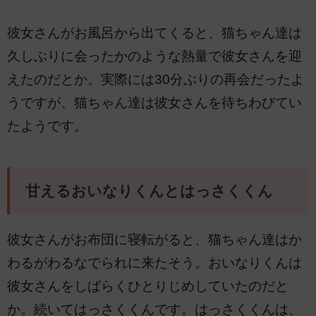
彼女さんがお風呂から出てくると、猫ちゃん達は
久しぶりに会ったかのような熱量で彼女さんを迎
えたのだとか。実際には30分ぶりの再会だったよ
うですが、猫ちゃん達は彼女さんを待ちわびてい
たようです。
甘えるおいなりくんとはっさくくん
彼女さんがお布団に寝転がると、猫ちゃん達はか
わるがわるなでられに来たそう。おいなりくんは
彼女さんをしばらくひとりじめしていたのだと
か。続いてはっさくくんです。はっさくくんは、