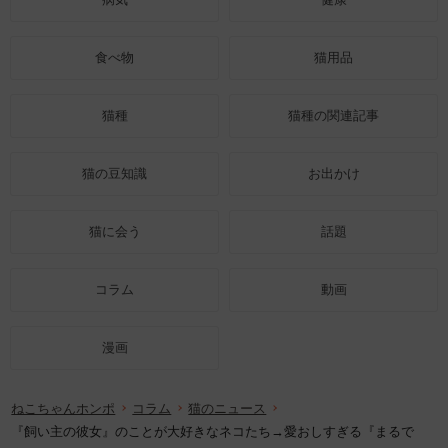
食べ物
猫用品
猫種
猫種の関連記事
猫の豆知識
お出かけ
猫に会う
話題
コラム
動画
漫画
ねこちゃんホンポ
コラム
猫のニュース
『飼い主の彼女』のことが大好きなネコたち→愛おしすぎる『まるで