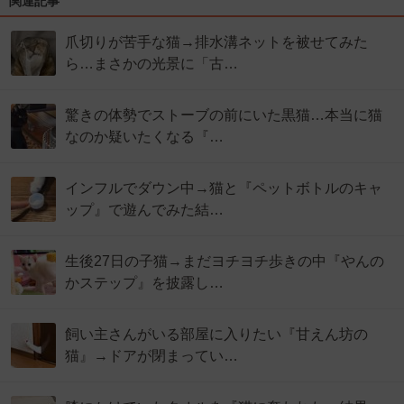
関連記事
爪切りが苦手な猫→排水溝ネットを被せてみた
ら…まさかの光景に「古…
驚きの体勢でストーブの前にいた黒猫…本当に猫
なのか疑いたくなる『…
インフルでダウン中→猫と『ペットボトルのキャ
ップ』で遊んでみた結…
生後27日の子猫→まだヨチヨチ歩きの中『やんの
かステップ』を披露し…
飼い主さんがいる部屋に入りたい『甘えん坊の
猫』→ドアが閉まってい…