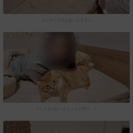
またやってきたおいなりくん
うしろからはっさくくんの声が…？