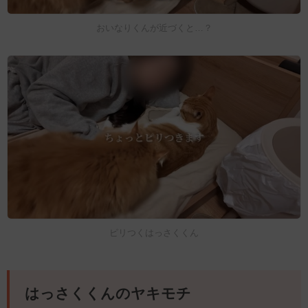
おいなりくんが近づくと…？
ピリつくはっさくくん
はっさくくんのヤキモチ