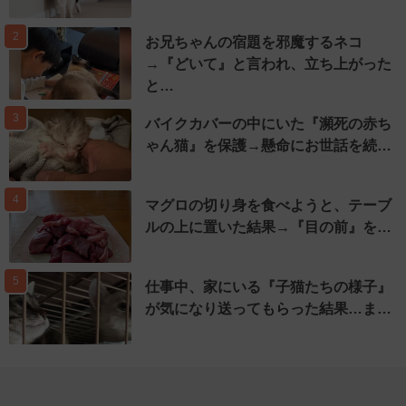
2
お兄ちゃんの宿題を邪魔するネコ
→『どいて』と言われ、立ち上がった
と…
3
バイクカバーの中にいた『瀕死の赤ち
ゃん猫』を保護→懸命にお世話を続…
4
マグロの切り身を食べようと、テーブ
ルの上に置いた結果→『目の前』を…
5
仕事中、家にいる『子猫たちの様子』
が気になり送ってもらった結果…ま…