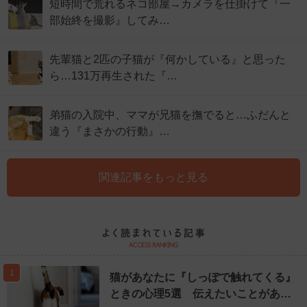
短時間で荒れるネコ部屋→カメラを仕掛けて『一
部始終を撮影』してみ…
先輩猫と2匹の子猫が『何かしている』と思った
ら…131万再生された『…
弟猫の入院中、ママが兄猫を撫でると…ふだんと
違う『まさかの行動』…
関連記事をもっと見る
1
猫があなたに『しっぽで触れてくる』
ときの心理5選 伝えたいことがあ…