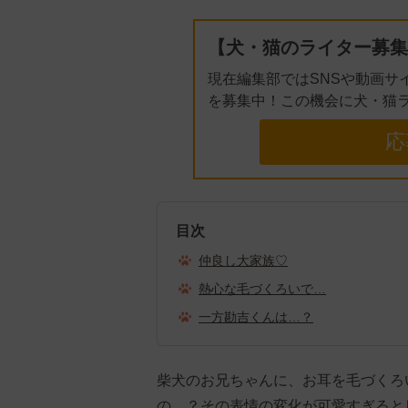
【犬・猫のライター募集
現在編集部ではSNSや動画サ
を募集中！この機会に犬・猫
応
目次
仲良し大家族♡
熱心な毛づくろいで…
一方勘吉くんは…？
柴犬のお兄ちゃんに、お耳を毛づくろ
の…？その表情の変化が可愛すぎると