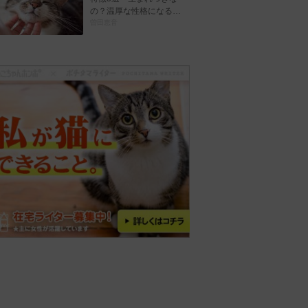
の？温厚な性格になる…
曽田恵音