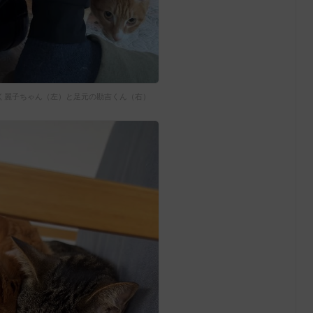
く麗子ちゃん（左）と足元の勘吉くん（右）