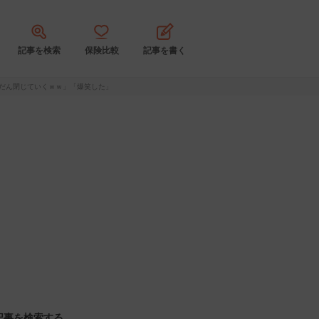
記事を検索
保険比較
記事を書く
だん閉じていくｗｗ」「爆笑した」
記事を検索する