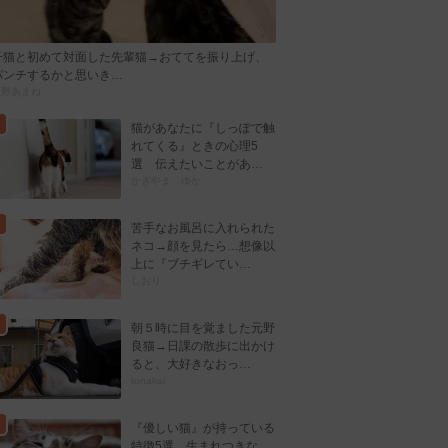
子猫と初めて対面した先輩猫→おててを振り上げ、
パンチするかと思いき…
忍野あまね
猫があなたに『しっぽで触
れてくる』ときの心理5
選 伝えたいことがあ…
かぎやま ゆか
苦手なお風呂に入れられた
ネコ→顔を見たら…想像以
上に『ブチギレてい…
しおり
朝５時に目を覚ました元野
良猫→日課の散歩に出かけ
ると、大好きなおっ…
tonakai
『優しい猫』が持っている
特徴5選 生まれつきな