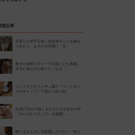
関連記事
爪切りが苦手な猫→排水溝ネットを被せ
てみたら…まさかの光景に「古…
驚きの体勢でストーブの前にいた黒猫…
本当に猫なのか疑いたくなる『…
インフルでダウン中→猫と『ペットボト
ルのキャップ』で遊んでみた結…
生後27日の子猫→まだヨチヨチ歩きの中
『やんのかステップ』を披露し…
飼い主さんがいる部屋に入りたい『甘え