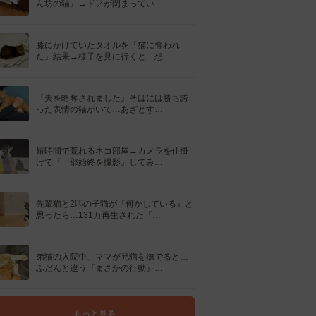
ん坊の猫』→ドアが閉まってい…
膝にかけていたタオルを『猫に奪われ
た』結果→様子を見に行くと…想…
『夫を略奪されました』そばには勝ち誇
った表情の猫がいて…あざとす…
短時間で荒れるネコ部屋→カメラを仕掛
けて『一部始終を撮影』してみ…
先輩猫と2匹の子猫が『何かしている』と
思ったら…131万再生された『…
弟猫の入院中、ママが兄猫を撫でると…
ふだんと違う『まさかの行動』…
もっと見る