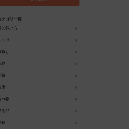
カテゴリ一覧
猫の飼い方
しつけ
気持ち
行動
病気
健康
食べ物
猫用品
猫種