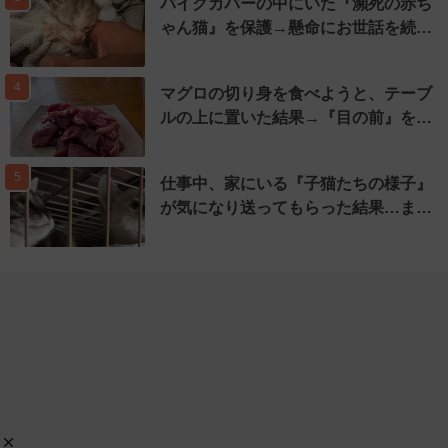
バイクカバーの中にいた『瀕死の赤ち
ゃん猫』を保護→懸命にお世話を続…
4
マグロの切り身を食べようと、テーブ
ルの上に置いた結果→『目の前』を…
5
仕事中、家にいる『子猫たちの様子』
が気になり送ってもらった結果…ま…