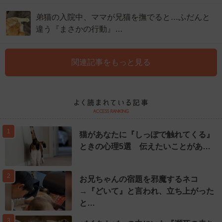
弟猫の入院中、ママが兄猫を撫でると…ふだんと
違う『まさかの行動』…
関連記事をもっと見る
1
猫があなたに『しっぽで触れてくる』
ときの心理5選 伝えたいことがあ…
2
お兄ちゃんの宿題を邪魔するネコ
→『どいて』と言われ、立ち上がった
と…
3