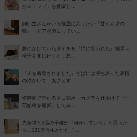
かステップ』を披露し…
飼い主さんがいる部屋に入りたい『甘えん坊の
猫』→ドアが閉まってい…
膝にかけていたタオルを『猫に奪われた』結果→
様子を見に行くと…想…
『夫を略奪されました』そばには勝ち誇った表情
の猫がいて…あざとす…
短時間で荒れるネコ部屋→カメラを仕掛けて『一
部始終を撮影』してみ…
先輩猫と2匹の子猫が『何かしている』と思った
ら…131万再生された『…