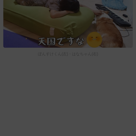
ぽんすけくん(左)・はなちゃん(右)