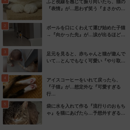
ふと視線を感じて振り向いたら、猫の
『表情』が…思わず笑う『まさかの…
2
ボールを口にくわえて運び始めた子猫
→『向かった先』が…涙が出るほど…
3
足元を見ると、赤ちゃんと猫が遊んで
いて…とんでもなく可愛い『やり取…
4
アイスコーヒーをいれて戻ったら、
『子猫』が…想定外な『可愛すぎる
行…
5
袋に水を入れて作る『流行りのおもち
ゃ』を猫にあげたら…予想外すぎる…