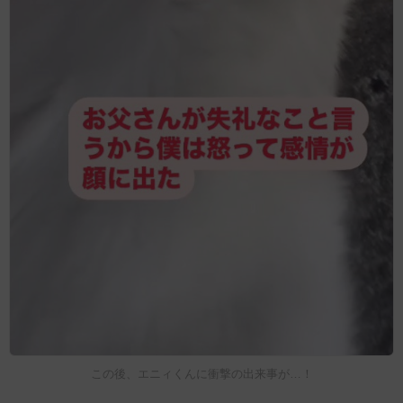
この後、エニィくんに衝撃の出来事が…！