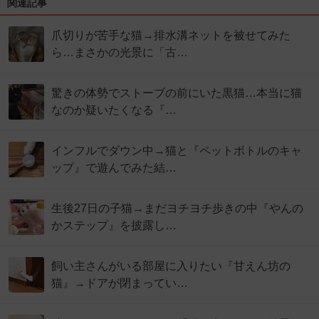
関連記事
爪切りが苦手な猫→排水溝ネットを被せてみた
ら…まさかの光景に「古…
驚きの体勢でストーブの前にいた黒猫…本当に猫
なのか疑いたくなる『…
インフルでダウン中→猫と『ペットボトルのキャ
ップ』で遊んでみた結…
生後27日の子猫→まだヨチヨチ歩きの中『やんの
かステップ』を披露し…
飼い主さんがいる部屋に入りたい『甘えん坊の
猫』→ドアが閉まってい…