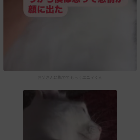
お父さんに撫でてもらうエニィくん