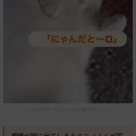
ムチムチボディもエニィくんの魅力のひとつ！