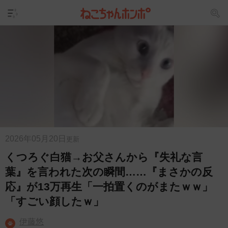
2026年05月20日
更新
くつろぐ白猫→お父さんから『失礼な言
葉』を言われた次の瞬間……『まさかの反
応』が13万再生「一拍置くのがまたｗｗ」
「すごい顔したｗ」
伊藤悠