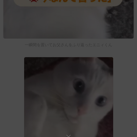
一瞬間を置いてお父さんをふり返ったエニィくん