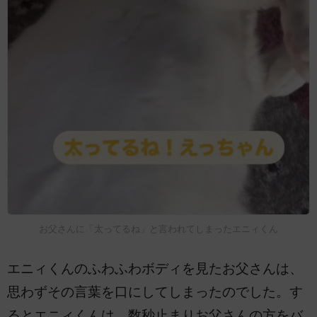
お父さんに「太ってるね」と言われてしまったエニィくん
エニィくんのふわふわボディを見たお父さんは、
思わずその言葉を口にしてしまったのでした。す
るとエニィくんは、数秒止まりお父さんの方をバ