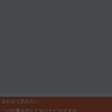
合わせて読みたい
この記事を読んだあなたにおすすめ