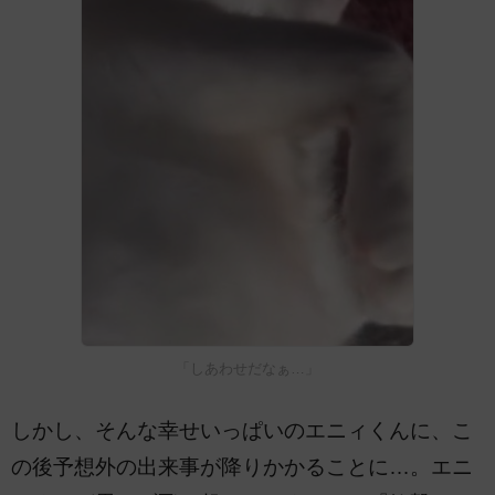
「しあわせだなぁ…」
しかし、そんな幸せいっぱいのエニィくんに、こ
の後予想外の出来事が降りかかることに…。エニ