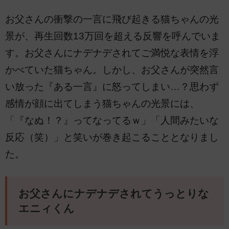
お父さんの衝撃の一言に飛び起きる猫ちゃんの光
景が、再生回数13万回を超える反響を呼んでいま
す。お父さんにナデナデされてご満悦な表情を浮
かべていた猫ちゃん。しかし、お父さんが突然言
い放った『ある一言』に怒ってしまい…？思わず
感情が顔に出てしまう猫ちゃんの光景には、
「『なぬ！？』ってなってるｗ」「人間みたいな
反応（笑）」と笑いが巻き起こることとなりまし
た。
お父さんにナデナデされてうっとりな
エニィくん