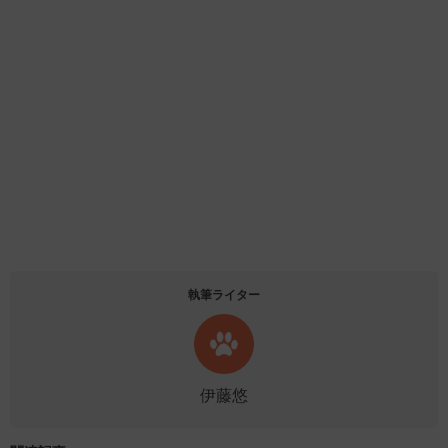
執筆ライター
伊藤悠