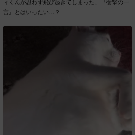
ィくんが思わず飛び起きてしまった、『衝撃の一
言』とはいったい…？