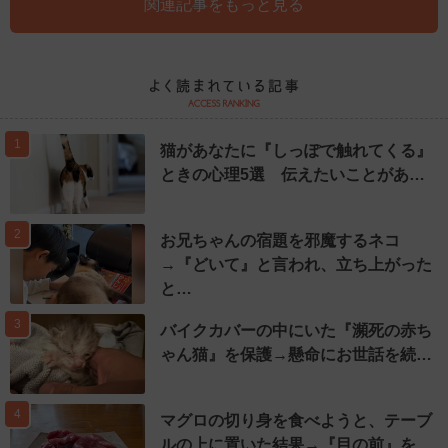
関連記事をもっと見る
1
猫があなたに『しっぽで触れてくる』
ときの心理5選 伝えたいことがあ…
2
お兄ちゃんの宿題を邪魔するネコ
→『どいて』と言われ、立ち上がった
と…
3
バイクカバーの中にいた『瀕死の赤ち
ゃん猫』を保護→懸命にお世話を続…
4
マグロの切り身を食べようと、テーブ
ルの上に置いた結果→『目の前』を…