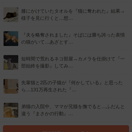
膝にかけていたタオルを『猫に奪われた』結果→
様子を見に行くと…想…
『夫を略奪されました』そばには勝ち誇った表情
の猫がいて…あざとす…
短時間で荒れるネコ部屋→カメラを仕掛けて『一
部始終を撮影』してみ…
先輩猫と2匹の子猫が『何かしている』と思った
ら…131万再生された『…
弟猫の入院中、ママが兄猫を撫でると…ふだんと
違う『まさかの行動』…