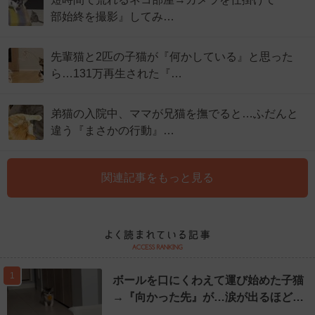
部始終を撮影』してみ…
先輩猫と2匹の子猫が『何かしている』と思った
ら…131万再生された『…
弟猫の入院中、ママが兄猫を撫でると…ふだんと
違う『まさかの行動』…
関連記事をもっと見る
1
ボールを口にくわえて運び始めた子猫
→『向かった先』が…涙が出るほど…