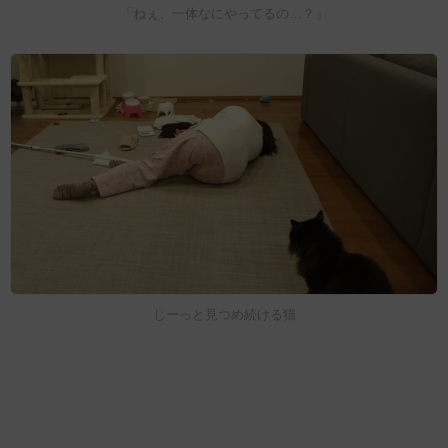
「ねぇ、一体なにやってるの…？」
じーっと見つめ続ける猫