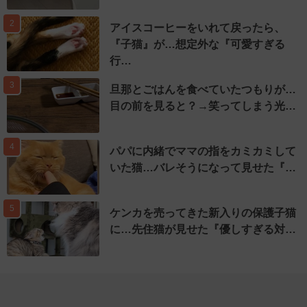
2
アイスコーヒーをいれて戻ったら、
『子猫』が…想定外な『可愛すぎる
行…
3
旦那とごはんを食べていたつもりが…
目の前を見ると？→笑ってしまう光…
4
パパに内緒でママの指をカミカミして
いた猫…バレそうになって見せた『…
5
ケンカを売ってきた新入りの保護子猫
に…先住猫が見せた『優しすぎる対…