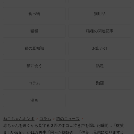
食べ物
猫用品
猫種
猫種の関連記事
猫の豆知識
お出かけ
猫に会う
話題
コラム
動画
漫画
ねこちゃんホンポ
コラム
猫のニュース
赤ちゃんを遠くから見守る２匹のネコ→泣き声を聞いた瞬間…『微笑
ましい反応』が11万再生「困った顔好き」「仲良し兄弟になりますよ