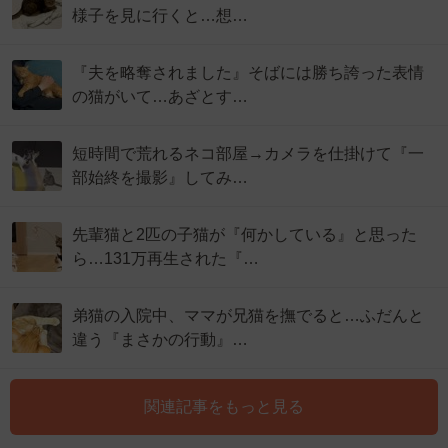
様子を見に行くと…想…
『夫を略奪されました』そばには勝ち誇った表情
の猫がいて…あざとす…
短時間で荒れるネコ部屋→カメラを仕掛けて『一
部始終を撮影』してみ…
先輩猫と2匹の子猫が『何かしている』と思った
ら…131万再生された『…
弟猫の入院中、ママが兄猫を撫でると…ふだんと
違う『まさかの行動』…
関連記事をもっと見る