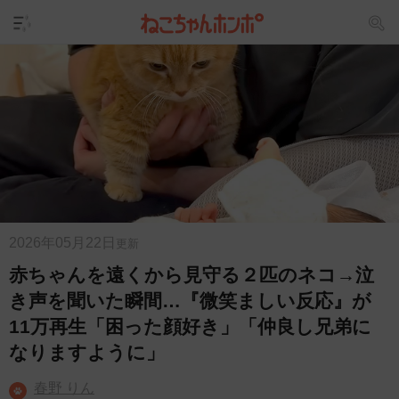
2026年05月22日
更新
赤ちゃんを遠くから見守る２匹のネコ→泣
き声を聞いた瞬間…『微笑ましい反応』が
11万再生「困った顔好き」「仲良し兄弟に
なりますように」
春野 りん