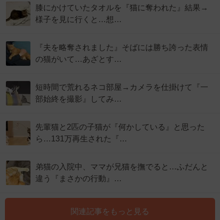
膝にかけていたタオルを『猫に奪われた』結果→
様子を見に行くと…想…
『夫を略奪されました』そばには勝ち誇った表情
の猫がいて…あざとす…
短時間で荒れるネコ部屋→カメラを仕掛けて『一
部始終を撮影』してみ…
先輩猫と2匹の子猫が『何かしている』と思った
ら…131万再生された『…
弟猫の入院中、ママが兄猫を撫でると…ふだんと
違う『まさかの行動』…
関連記事をもっと見る