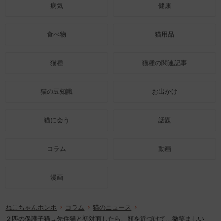
病気
健康
食べ物
猫用品
猫種
猫種の関連記事
猫の豆知識
お出かけ
猫に会う
話題
コラム
動画
漫画
ねこちゃんホンポ
コラム
猫のニュース
２匹の保護子猫→先住猫と初対面したら、顔を近づけて…微笑ましい