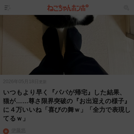
2026年05月18日
更新
いつもより早く『パパが帰宅』した結果、
猫が……尊さ限界突破の『お出迎えの様子』
に４万いいね「喜びの舞ｗ」「全力で表現し
てるｗ」
伊藤悠