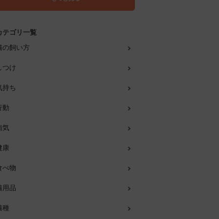
カテゴリ一覧
猫の飼い方
しつけ
気持ち
行動
病気
健康
食べ物
猫用品
猫種