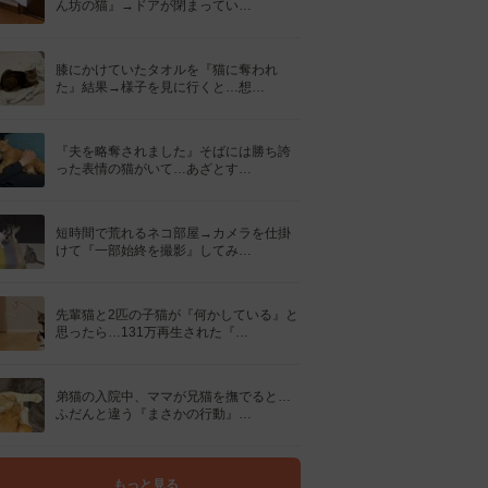
ん坊の猫』→ドアが閉まってい…
膝にかけていたタオルを『猫に奪われ
た』結果→様子を見に行くと…想…
『夫を略奪されました』そばには勝ち誇
った表情の猫がいて…あざとす…
短時間で荒れるネコ部屋→カメラを仕掛
けて『一部始終を撮影』してみ…
先輩猫と2匹の子猫が『何かしている』と
思ったら…131万再生された『…
弟猫の入院中、ママが兄猫を撫でると…
ふだんと違う『まさかの行動』…
もっと見る