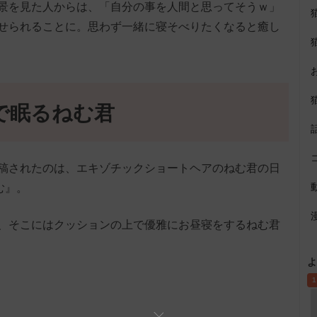
景を見た人からは、「自分の事を人間と思ってそうｗ」
せられることに。思わず一緒に寝そべりたくなると癒し
で眠るねむ君
稿されたのは、エキゾチックショートヘアのねむ君の日
む』。
、そこにはクッションの上で優雅にお昼寝をするねむ君
よ
1