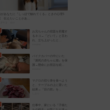
猫があなたに『しっぽで触れてくる』ときの心理5
選 伝えたいことがあ…
かぎやま ゆか
お兄ちゃんの宿題を邪魔す
るネコ→『どいて』と言わ
れ、立ち上がったと…
tonakai
バイクカバーの中にいた
『瀕死の赤ちゃん猫』を保
護→懸命にお世話を続…
tonakai
マグロの切り身を食べよう
と、テーブルの上に置いた
結果→『目の前』を…
しおり
仕事中、家にいる『子猫た
ちの様子』が気になり送っ