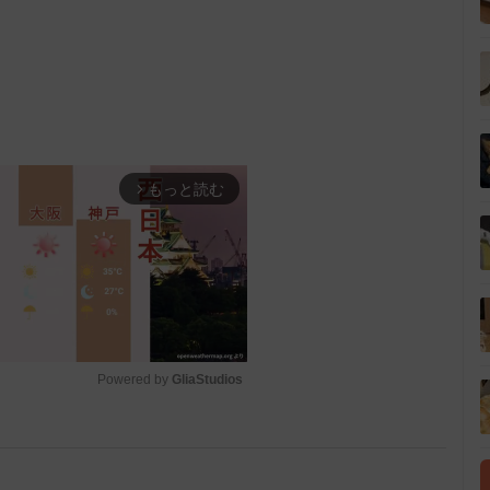
もっと読む
arrow_forward_ios
Powered by 
GliaStudios
M
u