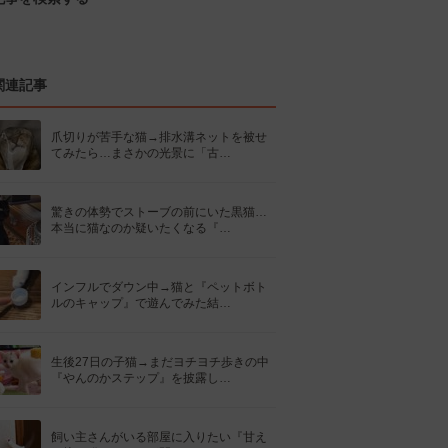
関連記事
爪切りが苦手な猫→排水溝ネットを被せ
てみたら…まさかの光景に「古…
驚きの体勢でストーブの前にいた黒猫…
本当に猫なのか疑いたくなる『…
インフルでダウン中→猫と『ペットボト
ルのキャップ』で遊んでみた結…
生後27日の子猫→まだヨチヨチ歩きの中
『やんのかステップ』を披露し…
飼い主さんがいる部屋に入りたい『甘え