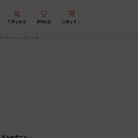
記事を検索
保険比較
記事を書く
思ってそうｗ」と３万いいね
記事を検索する