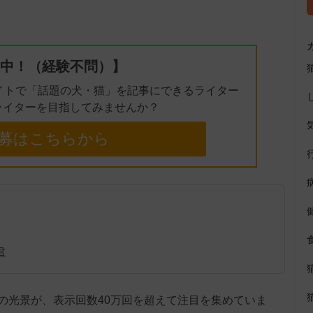
t
e
中！（経験不問）】
イトで「話題の犬・猫」を記事にできるライター
ライターを目指してみませんか？
募はこちらから
君
の光景が、表示回数40万回を超えて注目を集めていま