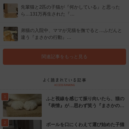
先輩猫と2匹の子猫が『何かしている』と思った
ら…131万再生された『…
弟猫の入院中、ママが兄猫を撫でると…ふだんと
違う『まさかの行動』…
関連記事をもっと見る
1
ふと視線を感じて振り向いたら、猫の
『表情』が…思わず笑う『まさかの…
2
ボールを口にくわえて運び始めた子猫