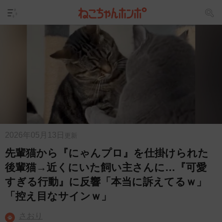
2026年05月13日
更新
先輩猫から『にゃんプロ』を仕掛けられた
後輩猫→近くにいた飼い主さんに…『可愛
すぎる行動』に反響「本当に訴えてるｗ」
「控え目なサインｗ」
さおり