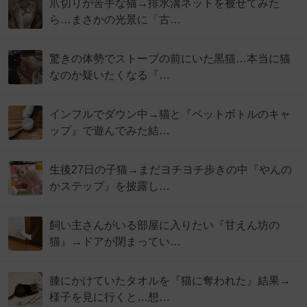
爪切りが苦手な猫→排水溝ネットを被せてみた
ら…まさかの光景に「古…
驚きの体勢でストーブの前にいた黒猫…本当に猫
なのか疑いたくなる『…
インフルでダウン中→猫と『ペットボトルのキャ
ップ』で遊んでみた結…
生後27日の子猫→まだヨチヨチ歩きの中『やんの
かステップ』を披露し…
飼い主さんがいる部屋に入りたい『甘えん坊の
猫』→ドアが閉まってい…
膝にかけていたタオルを『猫に奪われた』結果→
様子を見に行くと…想…