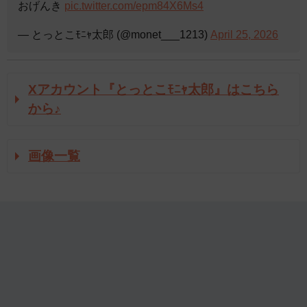
おげんき
pic.twitter.com/epm84X6Ms4
— とっとこﾓﾆｬ太郎 (@monet___1213)
April 25, 2026
Xアカウント『とっとこﾓﾆｬ太郎』はこちら
から♪
画像一覧