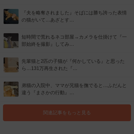
『夫を略奪されました』そばには勝ち誇った表情
の猫がいて…あざとす…
短時間で荒れるネコ部屋→カメラを仕掛けて『一
部始終を撮影』してみ…
先輩猫と2匹の子猫が『何かしている』と思った
ら…131万再生された『…
弟猫の入院中、ママが兄猫を撫でると…ふだんと
違う『まさかの行動』…
関連記事をもっと見る