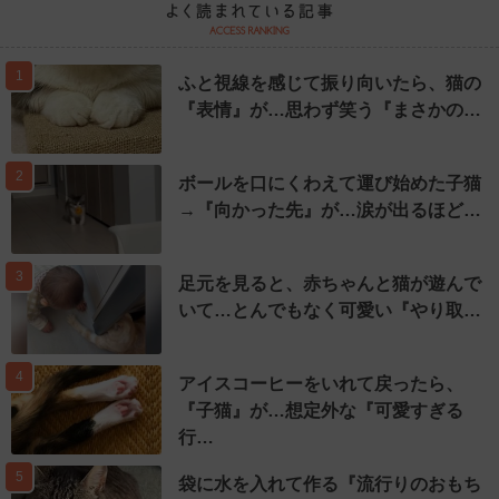
1
ふと視線を感じて振り向いたら、猫の
『表情』が…思わず笑う『まさかの…
2
ボールを口にくわえて運び始めた子猫
→『向かった先』が…涙が出るほど…
3
足元を見ると、赤ちゃんと猫が遊んで
いて…とんでもなく可愛い『やり取…
4
アイスコーヒーをいれて戻ったら、
『子猫』が…想定外な『可愛すぎる
行…
5
袋に水を入れて作る『流行りのおもち