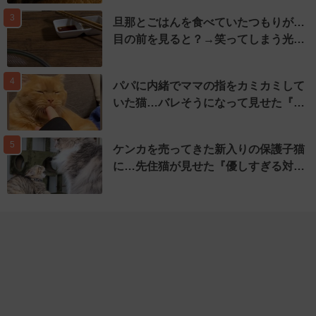
3
旦那とごはんを食べていたつもりが…
目の前を見ると？→笑ってしまう光…
4
パパに内緒でママの指をカミカミして
いた猫…バレそうになって見せた『…
5
ケンカを売ってきた新入りの保護子猫
に…先住猫が見せた『優しすぎる対…