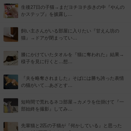
生後27日の子猫→まだヨチヨチ歩きの中『やんの
かステップ』を披露し…
飼い主さんがいる部屋に入りたい『甘えん坊の
猫』→ドアが閉まってい…
膝にかけていたタオルを『猫に奪われた』結果→
様子を見に行くと…想…
『夫を略奪されました』そばには勝ち誇った表情
の猫がいて…あざとす…
短時間で荒れるネコ部屋→カメラを仕掛けて『一
部始終を撮影』してみ…
先輩猫と2匹の子猫が『何かしている』と思った