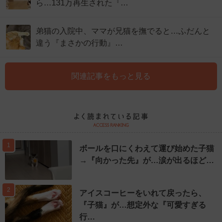
ら…131万再生された『…
弟猫の入院中、ママが兄猫を撫でると…ふだんと
違う『まさかの行動』…
関連記事をもっと見る
1
ボールを口にくわえて運び始めた子猫
→『向かった先』が…涙が出るほど…
2
アイスコーヒーをいれて戻ったら、
『子猫』が…想定外な『可愛すぎる
行…