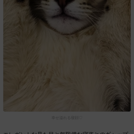
幸せ溢れる寝顔♡