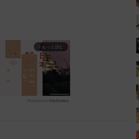
もっと読む
arrow_forward_ios
Powered by 
GliaStudios
M
u
t