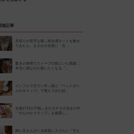
関連記事
爪切りが苦手な猫→排水溝ネットを被せ
てみたら…まさかの光景に「古…
驚きの体勢でストーブの前にいた黒猫…
本当に猫なのか疑いたくなる『…
インフルでダウン中→猫と『ペットボト
ルのキャップ』で遊んでみた結…
生後27日の子猫→まだヨチヨチ歩きの中
『やんのかステップ』を披露し…
飼い主さんがいる部屋に入りたい『甘え