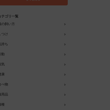
カテゴリ一覧
猫の飼い方
しつけ
気持ち
行動
病気
健康
食べ物
猫用品
猫種