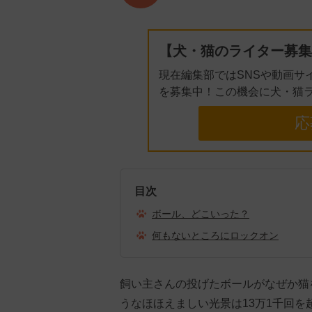
【犬・猫のライター募集
現在編集部ではSNSや動画サ
を募集中！この機会に犬・猫
応
目次
ボール、どこいった？
何もないところにロックオン
飼い主さんの投げたボールがなぜか猫
うなほほえましい光景は13万1千回