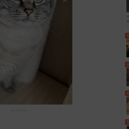
2
3
4
ふぅちゃん
5