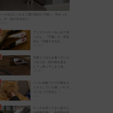
ボールを口にくわえて運び始めた子猫→『向かった
先』が…涙が出るほど…
曽田恵音
アイスコーヒーをいれて戻
ったら、『子猫』が…想定
外な『可愛すぎる行…
大竹晋平
旦那とごはんを食べていた
つもりが…目の前を見る
と？→笑ってしまう光…
大竹晋平
パパに内緒でママの指をカ
ミカミしていた猫…バレそ
うになって見せた『…
kokiri
ケンカを売ってきた新入り
の保護子猫に…先住猫が見