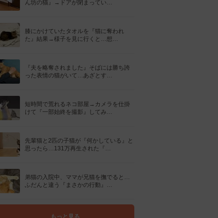
ん坊の猫』→ドアが閉まってい…
膝にかけていたタオルを『猫に奪われ
た』結果→様子を見に行くと…想…
『夫を略奪されました』そばには勝ち誇
った表情の猫がいて…あざとす…
短時間で荒れるネコ部屋→カメラを仕掛
けて『一部始終を撮影』してみ…
先輩猫と2匹の子猫が『何かしている』と
思ったら…131万再生された『…
弟猫の入院中、ママが兄猫を撫でると…
ふだんと違う『まさかの行動』…
もっと見る