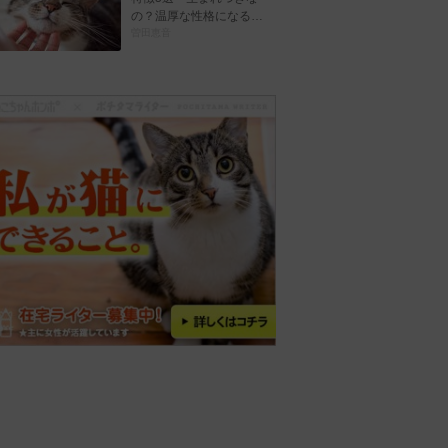
の？温厚な性格になる…
曽田恵音