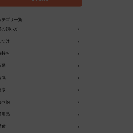
カテゴリ一覧
猫の飼い方
しつけ
気持ち
行動
病気
健康
食べ物
猫用品
猫種