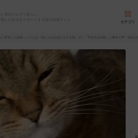
猫と毎日のんびり暮らし。
愛猫との生活をサポートする猫の情報サイト
カテゴリ
めに帰宅した結果→いつもは『喜んでお出迎えをする猫』が…『予想外の行動』に爆笑の声「表情が