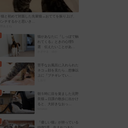
子猫と初めて対面した先輩猫→おててを振り上げ、
パンチするかと思いき…
忍野あまね
猫があなたに『しっぽで触
れてくる』ときの心理5
選 伝えたいことがあ…
かぎやま ゆか
苦手なお風呂に入れられた
ネコ→顔を見たら…想像以
上に『ブチギレてい…
しおり
朝５時に目を覚ました元野
良猫→日課の散歩に出かけ
ると、大好きなおっ…
tonakai
『優しい猫』が持っている
特徴5選 生まれつきな