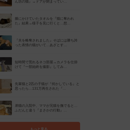
ん坊の猫』→ドアが閉まってい…
膝にかけていたタオルを『猫に奪われ
た』結果→様子を見に行くと…想…
『夫を略奪されました』そばには勝ち誇
った表情の猫がいて…あざとす…
短時間で荒れるネコ部屋→カメラを仕掛
けて『一部始終を撮影』してみ…
先輩猫と2匹の子猫が『何かしている』と
思ったら…131万再生された『…
弟猫の入院中、ママが兄猫を撫でると…
ふだんと違う『まさかの行動』…
もっと見る