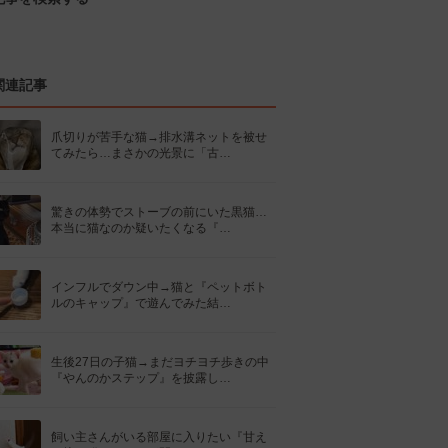
関連記事
爪切りが苦手な猫→排水溝ネットを被せ
てみたら…まさかの光景に「古…
驚きの体勢でストーブの前にいた黒猫…
本当に猫なのか疑いたくなる『…
インフルでダウン中→猫と『ペットボト
ルのキャップ』で遊んでみた結…
生後27日の子猫→まだヨチヨチ歩きの中
『やんのかステップ』を披露し…
飼い主さんがいる部屋に入りたい『甘え