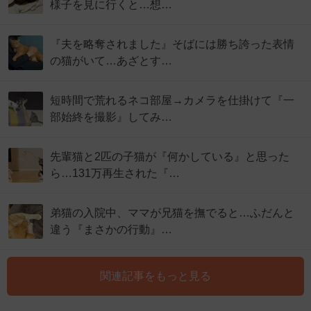
様子を見に行くと…想…
『夫を略奪されました』そばには勝ち誇った表情
の猫がいて…あざとす…
短時間で荒れるネコ部屋→カメラを仕掛けて『一
部始終を撮影』してみ…
先輩猫と2匹の子猫が『何かしている』と思った
ら…131万再生された『…
弟猫の入院中、ママが兄猫を撫でると…ふだんと
違う『まさかの行動』…
関連記事をもっと見る