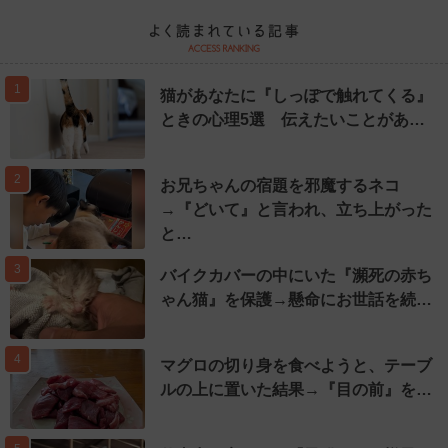
1
猫があなたに『しっぽで触れてくる』
ときの心理5選 伝えたいことがあ…
2
お兄ちゃんの宿題を邪魔するネコ
→『どいて』と言われ、立ち上がった
と…
3
バイクカバーの中にいた『瀕死の赤ち
ゃん猫』を保護→懸命にお世話を続…
4
マグロの切り身を食べようと、テーブ
ルの上に置いた結果→『目の前』を…