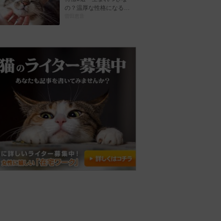
の？温厚な性格になる…
曽田恵音