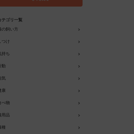
カテゴリ一覧
猫の飼い方
しつけ
気持ち
行動
病気
健康
食べ物
猫用品
猫種