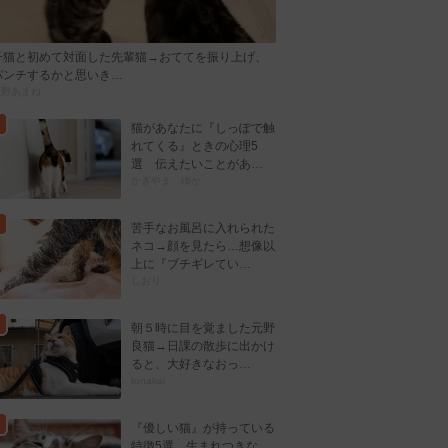
子猫と初めて対面した先輩猫→おててを振り上げ、
パンチするかと思いき…
忍野あまね
猫があなたに『しっぽで触
れてくる』ときの心理5
選 伝えたいことがあ…
かぎやま ゆか
苦手なお風呂に入れられた
ネコ→顔を見たら…想像以
上に『ブチギレてい…
しおり
朝５時に目を覚ました元野
良猫→日課の散歩に出かけ
ると、大好きなおっ…
tonakai
『優しい猫』が持っている
特徴5選 生まれつきな