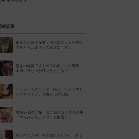
関連記事
爪切りが苦手な猫→排水溝ネットを被せ
てみたら…まさかの光景に「古…
驚きの体勢でストーブの前にいた黒猫…
本当に猫なのか疑いたくなる『…
インフルでダウン中→猫と『ペットボト
ルのキャップ』で遊んでみた結…
生後27日の子猫→まだヨチヨチ歩きの中
『やんのかステップ』を披露し…
飼い主さんがいる部屋に入りたい『甘え