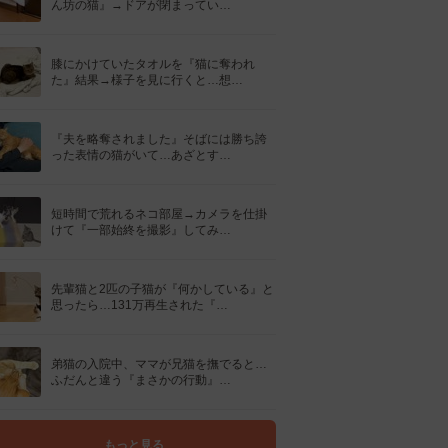
ん坊の猫』→ドアが閉まってい…
膝にかけていたタオルを『猫に奪われ
た』結果→様子を見に行くと…想…
『夫を略奪されました』そばには勝ち誇
った表情の猫がいて…あざとす…
短時間で荒れるネコ部屋→カメラを仕掛
けて『一部始終を撮影』してみ…
先輩猫と2匹の子猫が『何かしている』と
思ったら…131万再生された『…
弟猫の入院中、ママが兄猫を撫でると…
ふだんと違う『まさかの行動』…
もっと見る