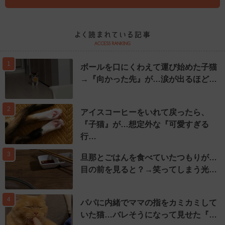
1
ボールを口にくわえて運び始めた子猫
→『向かった先』が…涙が出るほど…
2
アイスコーヒーをいれて戻ったら、
『子猫』が…想定外な『可愛すぎる
行…
3
旦那とごはんを食べていたつもりが…
目の前を見ると？→笑ってしまう光…
4
パパに内緒でママの指をカミカミして
いた猫…バレそうになって見せた『…