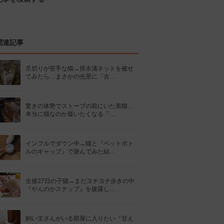
関連記事
爪切りが苦手な猫→排水溝ネットを被せ
てみたら…まさかの光景に「古…
驚きの体勢でストーブの前にいた黒猫…
本当に猫なのか疑いたくなる『…
インフルでダウン中→猫と『ペットボト
ルのキャップ』で遊んでみた結…
生後27日の子猫→まだヨチヨチ歩きの中
『やんのかステップ』を披露し…
飼い主さんがいる部屋に入りたい『甘え