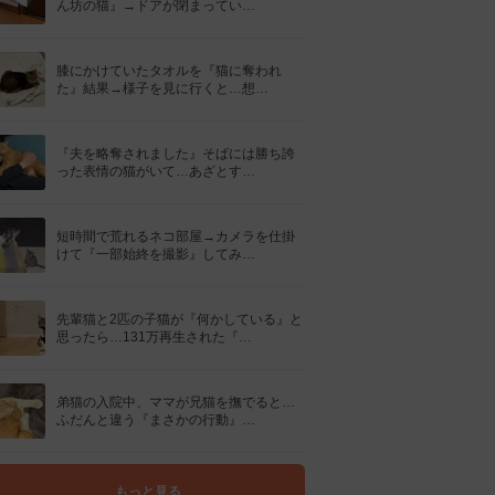
ん坊の猫』→ドアが閉まってい…
膝にかけていたタオルを『猫に奪われ
た』結果→様子を見に行くと…想…
『夫を略奪されました』そばには勝ち誇
った表情の猫がいて…あざとす…
短時間で荒れるネコ部屋→カメラを仕掛
けて『一部始終を撮影』してみ…
先輩猫と2匹の子猫が『何かしている』と
思ったら…131万再生された『…
弟猫の入院中、ママが兄猫を撫でると…
ふだんと違う『まさかの行動』…
もっと見る