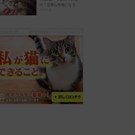
の？温厚な性格になる…
曽田恵音