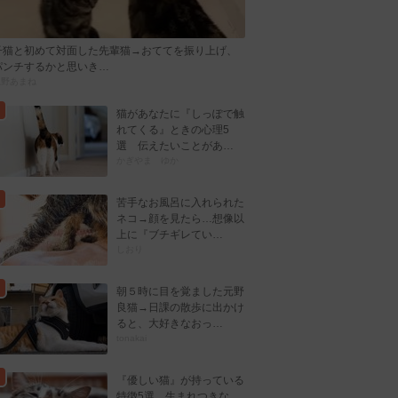
子猫と初めて対面した先輩猫→おててを振り上げ、
パンチするかと思いき…
忍野あまね
猫があなたに『しっぽで触
れてくる』ときの心理5
選 伝えたいことがあ…
かぎやま ゆか
苦手なお風呂に入れられた
ネコ→顔を見たら…想像以
上に『ブチギレてい…
しおり
朝５時に目を覚ました元野
良猫→日課の散歩に出かけ
ると、大好きなおっ…
tonakai
『優しい猫』が持っている
特徴5選 生まれつきな