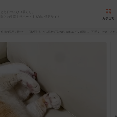
猫と毎日のんびり暮らし。
愛猫との生活をサポートする猫の情報サイト
カテゴリ
先住猫の尻尾を見たら、『保護子猫』が…思わず笑みがこぼれる"尊い瞬間"に「可愛くて泣けてきた