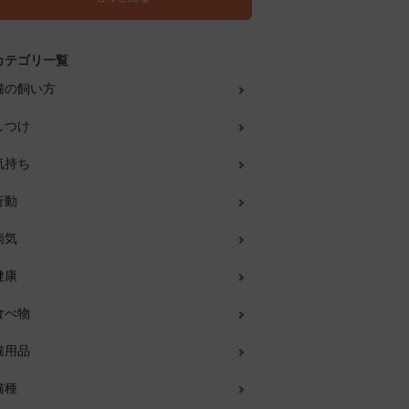
カテゴリ一覧
猫の飼い方
しつけ
気持ち
行動
病気
健康
食べ物
猫用品
猫種