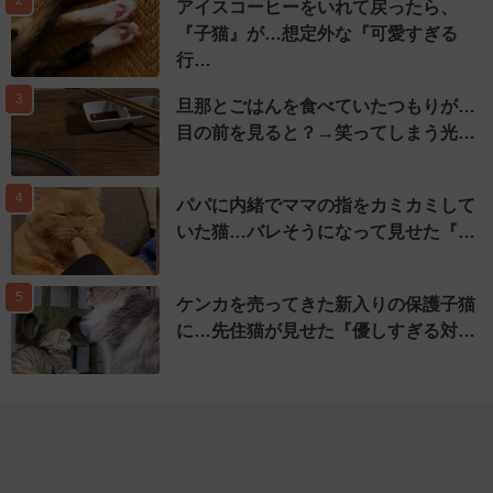
2
アイスコーヒーをいれて戻ったら、
『子猫』が…想定外な『可愛すぎる
行…
3
旦那とごはんを食べていたつもりが…
目の前を見ると？→笑ってしまう光…
4
パパに内緒でママの指をカミカミして
いた猫…バレそうになって見せた『…
5
ケンカを売ってきた新入りの保護子猫
に…先住猫が見せた『優しすぎる対…