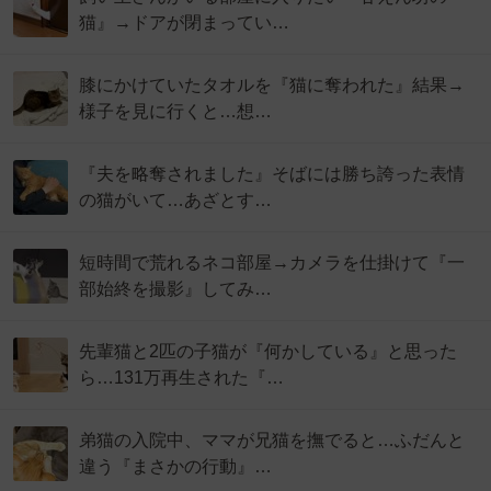
猫』→ドアが閉まってい…
膝にかけていたタオルを『猫に奪われた』結果→
様子を見に行くと…想…
『夫を略奪されました』そばには勝ち誇った表情
の猫がいて…あざとす…
短時間で荒れるネコ部屋→カメラを仕掛けて『一
部始終を撮影』してみ…
先輩猫と2匹の子猫が『何かしている』と思った
ら…131万再生された『…
弟猫の入院中、ママが兄猫を撫でると…ふだんと
違う『まさかの行動』…