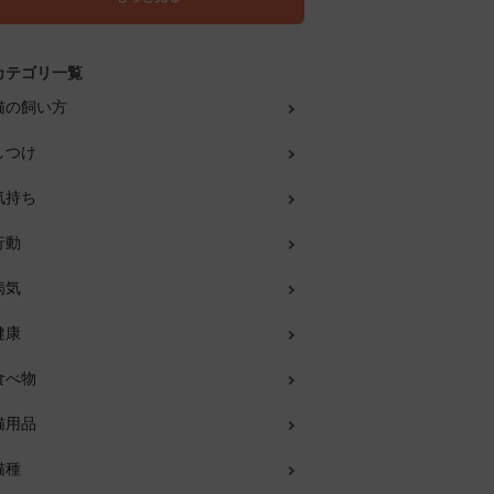
カテゴリ一覧
猫の飼い方
しつけ
気持ち
行動
病気
健康
食べ物
猫用品
猫種