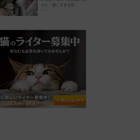
せた『優しすぎる対…
kokiri