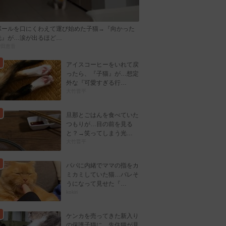
ボールを口にくわえて運び始めた子猫→『向かった
先』が…涙が出るほど…
曽田恵音
アイスコーヒーをいれて戻
ったら、『子猫』が…想定
外な『可愛すぎる行…
大竹晋平
旦那とごはんを食べていた
つもりが…目の前を見る
と？→笑ってしまう光…
大竹晋平
パパに内緒でママの指をカ
ミカミしていた猫…バレそ
うになって見せた『…
kokiri
ケンカを売ってきた新入り
の保護子猫に…先住猫が見