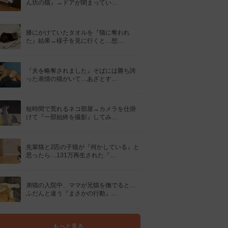
ん坊の猫』→ドアが閉まってい…
膝にかけていたタオルを『猫に奪われ
た』結果→様子を見に行くと…想…
『夫を略奪されました』そばには勝ち誇
った表情の猫がいて…あざとす…
短時間で荒れるネコ部屋→カメラを仕掛
けて『一部始終を撮影』してみ…
先輩猫と2匹の子猫が『何かしている』と
思ったら…131万再生された『…
弟猫の入院中、ママが兄猫を撫でると…
ふだんと違う『まさかの行動』…
もっと見る