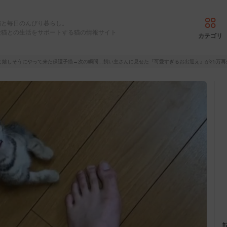
猫と毎日のんびり暮らし。
愛猫との生活をサポートする猫の情報サイト
カテゴリ
と嬉しそうにやって来た保護子猫→次の瞬間…飼い主さんに見せた『可愛すぎるお出迎え』が25万再