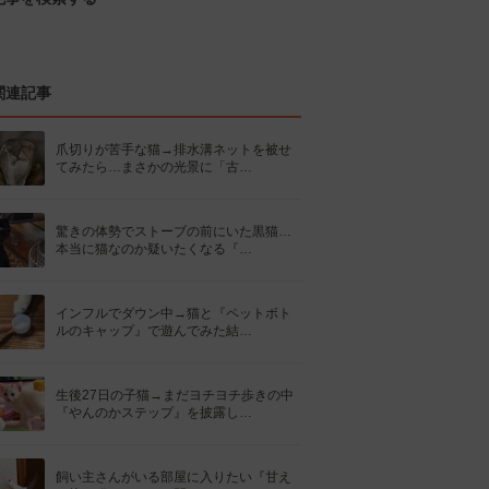
関連記事
爪切りが苦手な猫→排水溝ネットを被せ
てみたら…まさかの光景に「古…
驚きの体勢でストーブの前にいた黒猫…
本当に猫なのか疑いたくなる『…
インフルでダウン中→猫と『ペットボト
ルのキャップ』で遊んでみた結…
生後27日の子猫→まだヨチヨチ歩きの中
『やんのかステップ』を披露し…
飼い主さんがいる部屋に入りたい『甘え