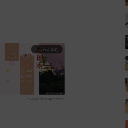
もっと読む
arrow_forward_ios
Powered by 
GliaStudios
M
u