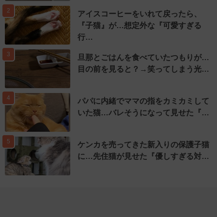
2
アイスコーヒーをいれて戻ったら、
『子猫』が…想定外な『可愛すぎる
行…
3
旦那とごはんを食べていたつもりが…
目の前を見ると？→笑ってしまう光…
4
パパに内緒でママの指をカミカミして
いた猫…バレそうになって見せた『…
5
ケンカを売ってきた新入りの保護子猫
に…先住猫が見せた『優しすぎる対…