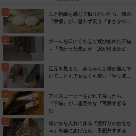
1
ふと視線を感じて振り向いたら、猫の
『表情』が…思わず笑う『まさかの…
2
ボールを口にくわえて運び始めた子猫
→『向かった先』が…涙が出るほど…
3
足元を見ると、赤ちゃんと猫が遊んで
いて…とんでもなく可愛い『やり取…
4
アイスコーヒーをいれて戻ったら、
『子猫』が…想定外な『可愛すぎる
行…
5
袋に水を入れて作る『流行りのおもち
ゃ』を猫にあげたら…予想外すぎる…