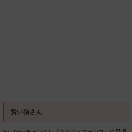
賢い猫さん
YouTubeチャンネル『アクアとフランマ』に登場