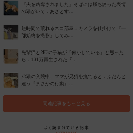
『夫を略奪されました』そばには勝ち誇った表情
の猫がいて…あざとす…
短時間で荒れるネコ部屋→カメラを仕掛けて『一
部始終を撮影』してみ…
先輩猫と2匹の子猫が『何かしている』と思った
ら…131万再生された『…
弟猫の入院中、ママが兄猫を撫でると…ふだんと
違う『まさかの行動』…
関連記事をもっと見る