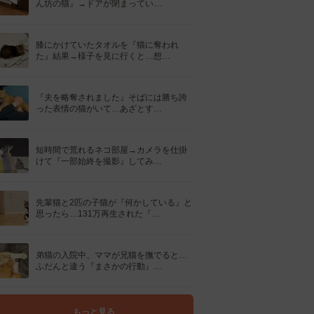
ん坊の猫』→ドアが閉まってい…
膝にかけていたタオルを『猫に奪われ
た』結果→様子を見に行くと…想…
『夫を略奪されました』そばには勝ち誇
った表情の猫がいて…あざとす…
短時間で荒れるネコ部屋→カメラを仕掛
けて『一部始終を撮影』してみ…
先輩猫と2匹の子猫が『何かしている』と
思ったら…131万再生された『…
弟猫の入院中、ママが兄猫を撫でると…
ふだんと違う『まさかの行動』…
もっと見る