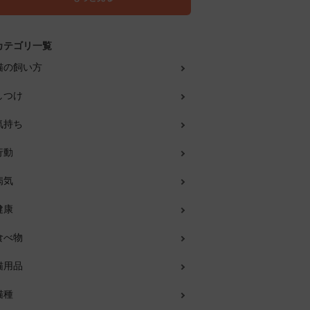
カテゴリ一覧
猫の飼い方
しつけ
気持ち
行動
病気
健康
食べ物
猫用品
猫種