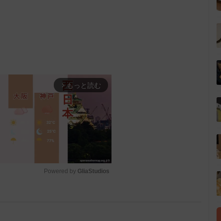
もっと読む
arrow_forward_ios
Powered by 
GliaStudios
M
u