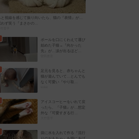
ふと視線を感じて振り向いたら、猫の『表情』が…
思わず笑う『まさかの…
大竹晋平
ボールを口にくわえて運び
始めた子猫→『向かった
先』が…涙が出るほど…
曽田恵音
足元を見ると、赤ちゃんと
猫が遊んでいて…とんでも
なく可愛い『やり取…
kokiri
アイスコーヒーをいれて戻
ったら、『子猫』が…想定
外な『可愛すぎる行…
大竹晋平
袋に水を入れて作る『流行
りのおもちゃ』を猫にあげ