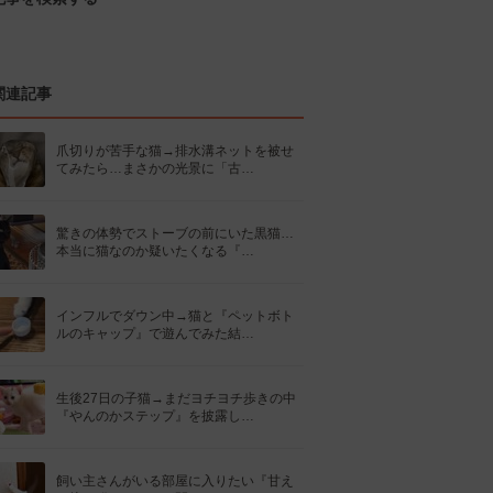
関連記事
爪切りが苦手な猫→排水溝ネットを被せ
てみたら…まさかの光景に「古…
驚きの体勢でストーブの前にいた黒猫…
本当に猫なのか疑いたくなる『…
インフルでダウン中→猫と『ペットボト
ルのキャップ』で遊んでみた結…
生後27日の子猫→まだヨチヨチ歩きの中
『やんのかステップ』を披露し…
飼い主さんがいる部屋に入りたい『甘え