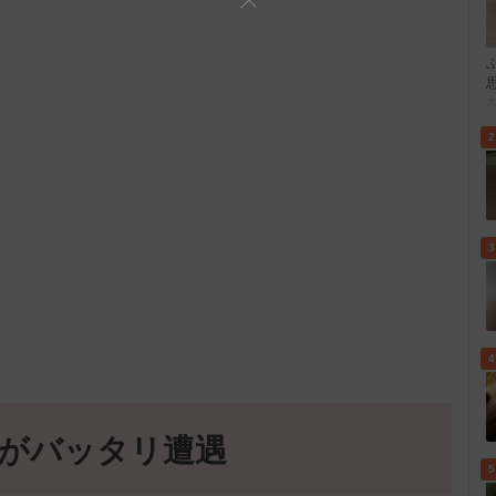
2
3
4
猫がバッタリ遭遇
5