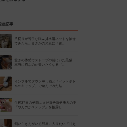
関連記事
爪切りが苦手な猫→排水溝ネットを被せ
てみたら…まさかの光景に「古…
驚きの体勢でストーブの前にいた黒猫…
本当に猫なのか疑いたくなる『…
インフルでダウン中→猫と『ペットボト
ルのキャップ』で遊んでみた結…
生後27日の子猫→まだヨチヨチ歩きの中
『やんのかステップ』を披露し…
飼い主さんがいる部屋に入りたい『甘え