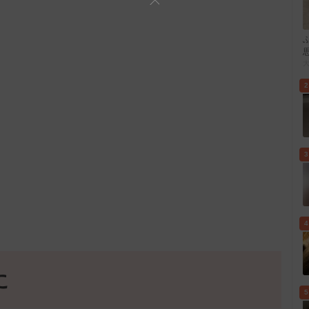
2
3
4
に
5