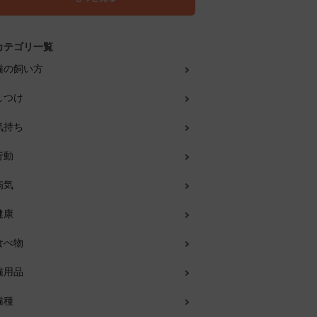
カテゴリ一覧
猫の飼い方
しつけ
気持ち
行動
病気
健康
食べ物
猫用品
猫種