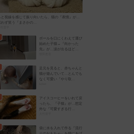
ふと視線を感じて振り向いたら、猫の『表情』が…
思わず笑う『まさかの…
大竹晋平
ボールを口にくわえて運び
始めた子猫→『向かった
先』が…涙が出るほど…
曽田恵音
足元を見ると、赤ちゃんと
猫が遊んでいて…とんでも
なく可愛い『やり取…
kokiri
アイスコーヒーをいれて戻
ったら、『子猫』が…想定
外な『可愛すぎる行…
大竹晋平
袋に水を入れて作る『流行
りのおもちゃ』を猫にあげ