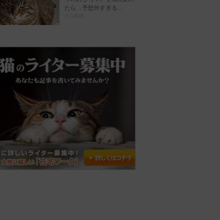
たら…予想外すぎる…
犬山莉緒