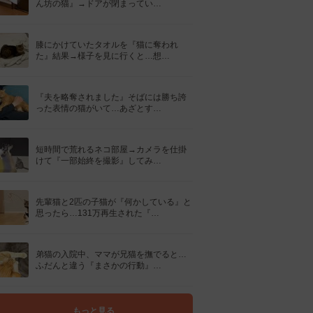
ん坊の猫』→ドアが閉まってい…
膝にかけていたタオルを『猫に奪われ
た』結果→様子を見に行くと…想…
『夫を略奪されました』そばには勝ち誇
った表情の猫がいて…あざとす…
短時間で荒れるネコ部屋→カメラを仕掛
けて『一部始終を撮影』してみ…
先輩猫と2匹の子猫が『何かしている』と
思ったら…131万再生された『…
弟猫の入院中、ママが兄猫を撫でると…
ふだんと違う『まさかの行動』…
もっと見る