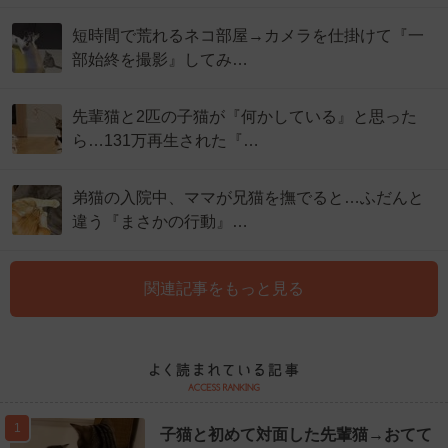
短時間で荒れるネコ部屋→カメラを仕掛けて『一
部始終を撮影』してみ…
先輩猫と2匹の子猫が『何かしている』と思った
ら…131万再生された『…
弟猫の入院中、ママが兄猫を撫でると…ふだんと
違う『まさかの行動』…
関連記事をもっと見る
1
子猫と初めて対面した先輩猫→おてて