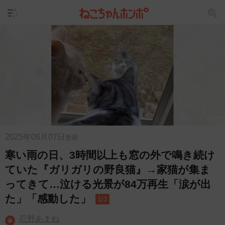
2025年06月07日
更新
寒い雨の日、3時間以上も窓の外で鳴き続け
ていた『ガリガリの野良猫』→家猫が集ま
ってきて…泣ける光景が84万再生「涙が出
た」「感動した」
1/3
忍野あまね