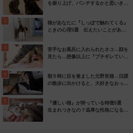
を振り上げ、パンチするかと思いき…
2
猫があなたに『しっぽで触れてくる』
ときの心理5選 伝えたいことがあ…
3
苦手なお風呂に入れられたネコ→顔を
見たら…想像以上に『ブチギレてい…
4
朝５時に目を覚ました元野良猫→日課
の散歩に出かけると、大好きなおっ…
5
『優しい猫』が持っている特徴5選
生まれつきなの？温厚な性格になる…