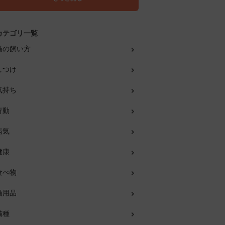
カテゴリ一覧
猫の飼い方
しつけ
気持ち
行動
病気
健康
食べ物
猫用品
猫種