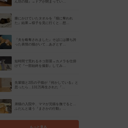
ん坊の猫』→ドアが閉まってい…
膝にかけていたタオルを『猫に奪われ
た』結果→様子を見に行くと…想…
『夫を略奪されました』そばには勝ち誇
った表情の猫がいて…あざとす…
短時間で荒れるネコ部屋→カメラを仕掛
けて『一部始終を撮影』してみ…
先輩猫と2匹の子猫が『何かしている』と
思ったら…131万再生された『…
弟猫の入院中、ママが兄猫を撫でると…
ふだんと違う『まさかの行動』…
もっと見る