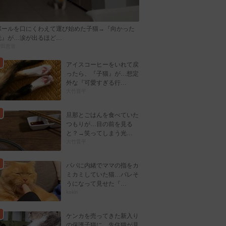
ボールを口にくわえて運び始めた子猫→『向かった
先』が…涙が出るほど…
曽田恵音
アイスコーヒーをいれて戻
ったら、『子猫』が…想定
外な『可愛すぎる行…
大竹晋平
旦那とごはんを食べていた
つもりが…目の前を見る
と？→笑ってしまう光…
大竹晋平
パパに内緒でママの指をカ
ミカミしていた猫…バレそ
うになって見せた『…
kokiri
ケンカを売ってきた新入り
の保護子猫に…先住猫が見