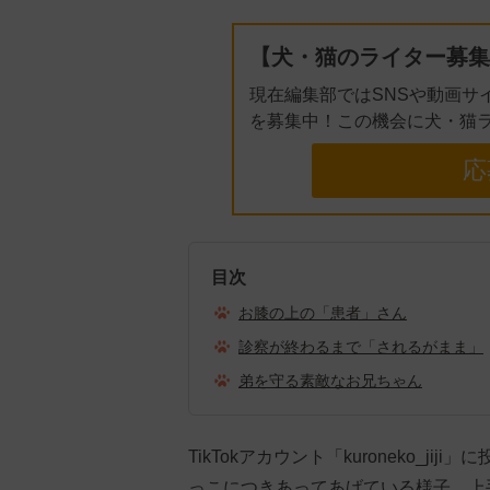
【犬・猫のライター募集
現在編集部ではSNSや動画サ
を募集中！この機会に犬・猫
応
目次
お膝の上の「患者」さん
診察が終わるまで「されるがまま」
弟を守る素敵なお兄ちゃん
TikTokアカウント「kuroneko_
っこにつきあってあげている様子。上