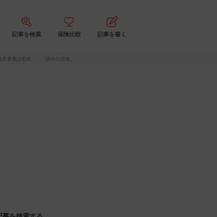
記事を検索
保険比較
記事を書く
は患者俺は患者…」「諦めの境地」
記事を検索する