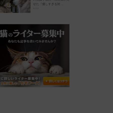
せた『優しすぎる対…
kokiri