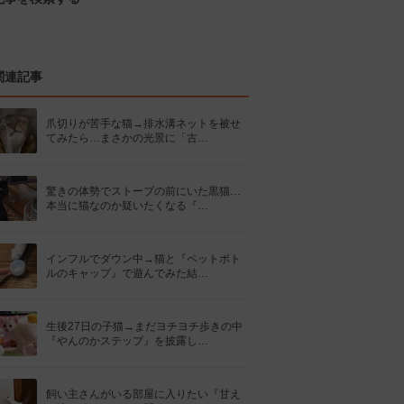
関連記事
爪切りが苦手な猫→排水溝ネットを被せ
てみたら…まさかの光景に「古…
驚きの体勢でストーブの前にいた黒猫…
本当に猫なのか疑いたくなる『…
インフルでダウン中→猫と『ペットボト
ルのキャップ』で遊んでみた結…
生後27日の子猫→まだヨチヨチ歩きの中
『やんのかステップ』を披露し…
飼い主さんがいる部屋に入りたい『甘え