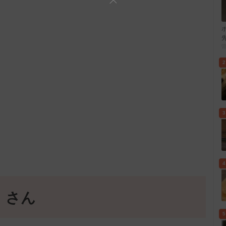
2
3
4
」さん
5