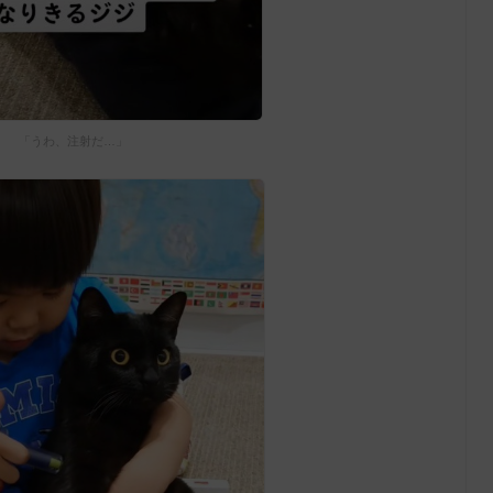
「うわ、注射だ…」