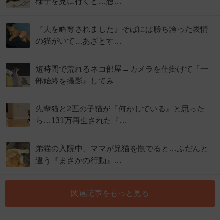
様子を見に行くと…想…
『夫を略奪されました』そばには勝ち誇った表情
の猫がいて…あざとす…
短時間で荒れるネコ部屋→カメラを仕掛けて『一
部始終を撮影』してみ…
先輩猫と2匹の子猫が『何かしている』と思った
ら…131万再生された『…
弟猫の入院中、ママが兄猫を撫でると…ふだんと
違う『まさかの行動』…
関連記事をもっと見る