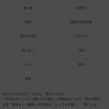
食べ物
猫用品
猫種
猫種の関連記事
猫の豆知識
お出かけ
猫に会う
話題
コラム
動画
漫画
ねこちゃんホンポ
コラム
猫のニュース
『今日は犬とじゃなく飼い主と寝る』と猫が訴えてきて…思わず癒さ
れる『微笑ましい瞬間』が6万再生「とっても可愛い」「尊いなぁ」