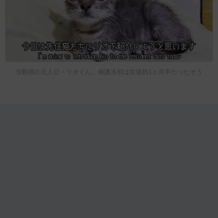
当動画の主人公・リオくん。保護当初は生後約1ヵ月半だったそう