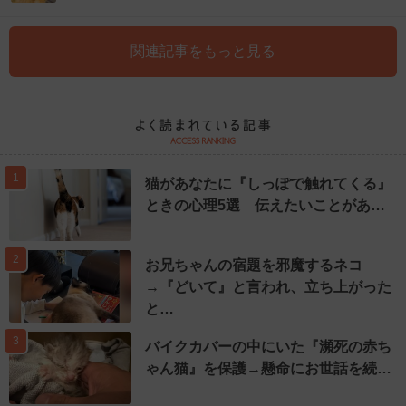
関連記事をもっと見る
1
猫があなたに『しっぽで触れてくる』
ときの心理5選 伝えたいことがあ…
2
お兄ちゃんの宿題を邪魔するネコ
→『どいて』と言われ、立ち上がった
と…
3
バイクカバーの中にいた『瀕死の赤ち
ゃん猫』を保護→懸命にお世話を続…