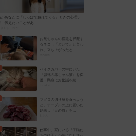
猫があなたに『しっぽで触れてくる』ときの心理5
選 伝えたいことがあ…
かぎやま ゆか
お兄ちゃんの宿題を邪魔す
るネコ→『どいて』と言わ
れ、立ち上がったと…
tonakai
バイクカバーの中にいた
『瀕死の赤ちゃん猫』を保
護→懸命にお世話を続…
tonakai
マグロの切り身を食べよう
と、テーブルの上に置いた
結果→『目の前』を…
しおり
仕事中、家にいる『子猫た
ちの様子』が気になり送っ