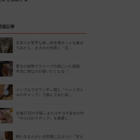
関連記事
爪切りが苦手な猫→排水溝ネットを被せ
てみたら…まさかの光景に「古…
驚きの体勢でストーブの前にいた黒猫…
本当に猫なのか疑いたくなる『…
インフルでダウン中→猫と『ペットボト
ルのキャップ』で遊んでみた結…
生後27日の子猫→まだヨチヨチ歩きの中
『やんのかステップ』を披露し…
飼い主さんがいる部屋に入りたい『甘え