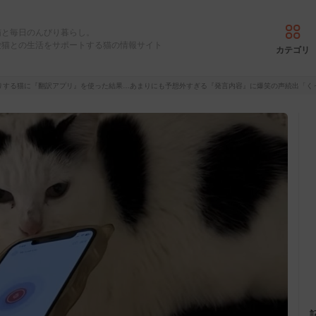
猫と毎日のんびり暮らし。
愛猫との生活をサポートする猫の情報サイト
カテゴリ
りする猫に『翻訳アプリ』を使った結果…あまりにも予想外すぎる『発言内容』に爆笑の声続出「く