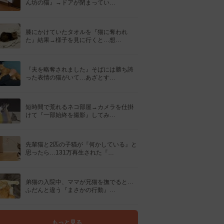
ん坊の猫』→ドアが閉まってい…
膝にかけていたタオルを『猫に奪われ
た』結果→様子を見に行くと…想…
『夫を略奪されました』そばには勝ち誇
った表情の猫がいて…あざとす…
短時間で荒れるネコ部屋→カメラを仕掛
けて『一部始終を撮影』してみ…
先輩猫と2匹の子猫が『何かしている』と
思ったら…131万再生された『…
弟猫の入院中、ママが兄猫を撫でると…
ふだんと違う『まさかの行動』…
もっと見る