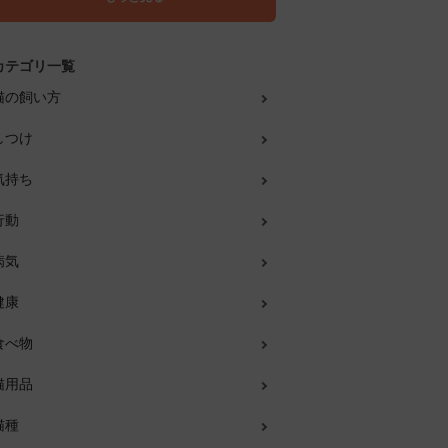
カテゴリ一覧
猫の飼い方
しつけ
気持ち
行動
病気
健康
食べ物
猫用品
猫種