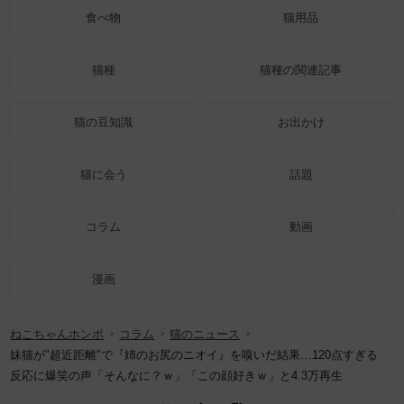
食べ物
猫用品
猫種
猫種の関連記事
猫の豆知識
お出かけ
猫に会う
話題
コラム
動画
漫画
ねこちゃんホンポ
コラム
猫のニュース
妹猫が"超近距離"で『姉のお尻のニオイ』を嗅いだ結果…120点すぎる
反応に爆笑の声「そんなに？ｗ」「この顔好きｗ」と4.3万再生