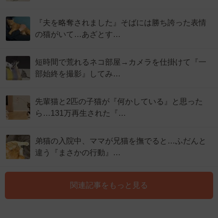
『夫を略奪されました』そばには勝ち誇った表情
の猫がいて…あざとす…
短時間で荒れるネコ部屋→カメラを仕掛けて『一
部始終を撮影』してみ…
先輩猫と2匹の子猫が『何かしている』と思った
ら…131万再生された『…
弟猫の入院中、ママが兄猫を撫でると…ふだんと
違う『まさかの行動』…
関連記事をもっと見る