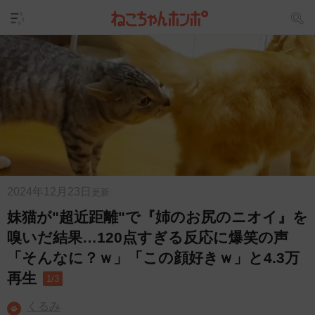
2024年12月23日
更新
妹猫が"超近距離"で『姉のお尻のニオイ』を
嗅いだ結果…120点すぎる反応に爆笑の声
「そんなに？ｗ」「この顔好きｗ」と4.3万
再生
1/3
くるみ