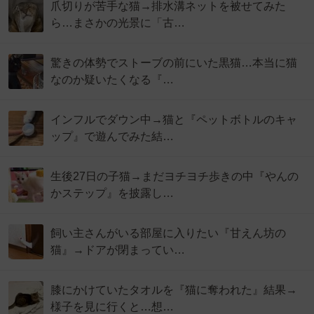
爪切りが苦手な猫→排水溝ネットを被せてみた
ら…まさかの光景に「古…
驚きの体勢でストーブの前にいた黒猫…本当に猫
なのか疑いたくなる『…
インフルでダウン中→猫と『ペットボトルのキャ
ップ』で遊んでみた結…
生後27日の子猫→まだヨチヨチ歩きの中『やんの
かステップ』を披露し…
飼い主さんがいる部屋に入りたい『甘えん坊の
猫』→ドアが閉まってい…
膝にかけていたタオルを『猫に奪われた』結果→
様子を見に行くと…想…