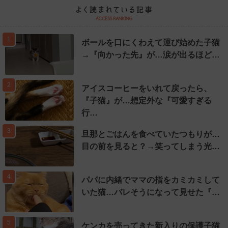
1
ボールを口にくわえて運び始めた子猫
→『向かった先』が…涙が出るほど…
2
アイスコーヒーをいれて戻ったら、
『子猫』が…想定外な『可愛すぎる
行…
3
旦那とごはんを食べていたつもりが…
目の前を見ると？→笑ってしまう光…
4
パパに内緒でママの指をカミカミして
いた猫…バレそうになって見せた『…
5
ケンカを売ってきた新入りの保護子猫