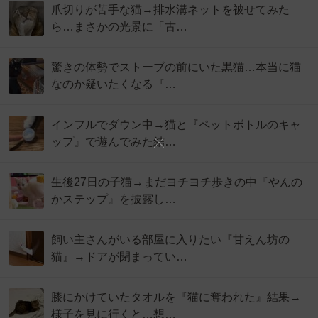
爪切りが苦手な猫→排水溝ネットを被せてみた
ら…まさかの光景に「古…
驚きの体勢でストーブの前にいた黒猫…本当に猫
なのか疑いたくなる『…
インフルでダウン中→猫と『ペットボトルのキャ
ップ』で遊んでみた結…
生後27日の子猫→まだヨチヨチ歩きの中『やんの
かステップ』を披露し…
飼い主さんがいる部屋に入りたい『甘えん坊の
猫』→ドアが閉まってい…
膝にかけていたタオルを『猫に奪われた』結果→
様子を見に行くと…想…