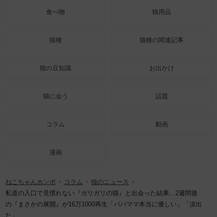
食べ物
猫用品
猫種
猫種の関連記事
猫の豆知識
お出かけ
猫に会う
話題
コラム
動画
漫画
ねこちゃんホンポ
コラム
猫のニュース
私道の入口で見慣れない『ガリガリの猫』と出会った結果…2週間後
の『まさかの展開』が16万1000再生「パパママ本当に優しい」「涙出
た」