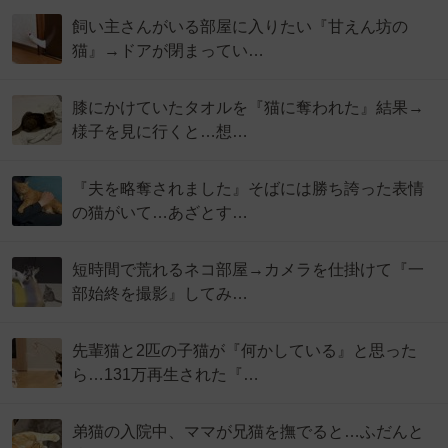
飼い主さんがいる部屋に入りたい『甘えん坊の
猫』→ドアが閉まってい…
膝にかけていたタオルを『猫に奪われた』結果→
様子を見に行くと…想…
『夫を略奪されました』そばには勝ち誇った表情
の猫がいて…あざとす…
短時間で荒れるネコ部屋→カメラを仕掛けて『一
部始終を撮影』してみ…
先輩猫と2匹の子猫が『何かしている』と思った
ら…131万再生された『…
弟猫の入院中、ママが兄猫を撫でると…ふだんと