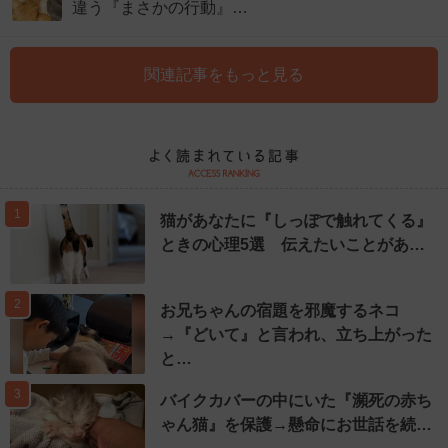
違う『まさかの行動』…
関連記事をもっと見る
1
猫があなたに『しっぽで触れてくる』
ときの心理5選 伝えたいことがあ…
2
お兄ちゃんの宿題を邪魔するネコ
→『どいて』と言われ、立ち上がった
と…
3
バイクカバーの中にいた『瀕死の赤ち
ゃん猫』を保護→懸命にお世話を続…