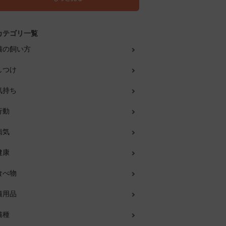
カテゴリ一覧
猫の飼い方
しつけ
気持ち
行動
病気
健康
食べ物
猫用品
猫種