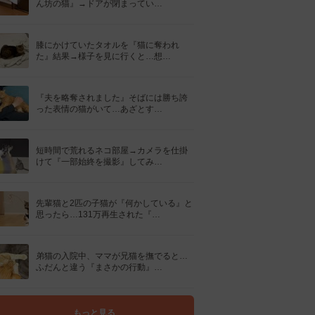
ん坊の猫』→ドアが閉まってい…
膝にかけていたタオルを『猫に奪われ
た』結果→様子を見に行くと…想…
『夫を略奪されました』そばには勝ち誇
った表情の猫がいて…あざとす…
短時間で荒れるネコ部屋→カメラを仕掛
けて『一部始終を撮影』してみ…
先輩猫と2匹の子猫が『何かしている』と
思ったら…131万再生された『…
弟猫の入院中、ママが兄猫を撫でると…
ふだんと違う『まさかの行動』…
もっと見る