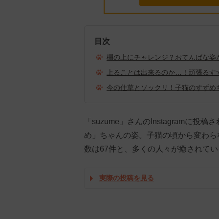
目次
棚の上にチャレンジ？おてんばな姿
上ることは出来るのか…！頑張るす
今の仕草とソックリ！子猫のすずめ
「suzume」さんのInstagram
め」ちゃんの姿。子猫の頃から変わら
数は67件と、多くの人々が癒されてい
実際の投稿を見る