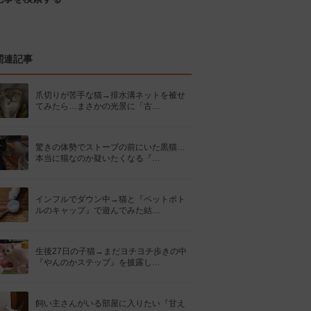
関連記事
爪切りが苦手な猫→排水溝ネットを被せ
てみたら…まさかの光景に「古…
驚きの体勢でストーブの前にいた黒猫…
本当に猫なのか疑いたくなる『…
インフルでダウン中→猫と『ペットボト
ルのキャップ』で遊んでみた結…
生後27日の子猫→まだヨチヨチ歩きの中
『やんのかステップ』を披露し…
飼い主さんがいる部屋に入りたい『甘え