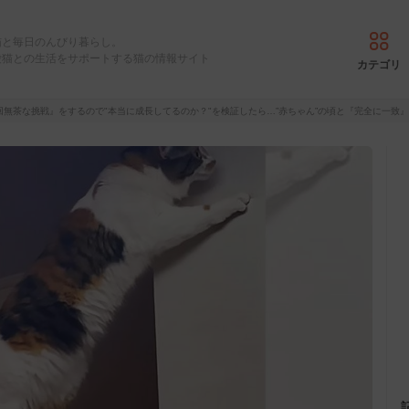
猫と毎日のんびり暮らし。
愛猫との生活をサポートする猫の情報サイト
カテゴリ
回無茶な挑戦』をするので"本当に成長してるのか？"を検証したら…”赤ちゃん”の頃と『完全に一致