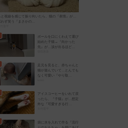
ふと視線を感じて振り向いたら、猫の『表情』が…
思わず笑う『まさかの…
大竹晋平
ボールを口にくわえて運び
始めた子猫→『向かった
先』が…涙が出るほど…
曽田恵音
足元を見ると、赤ちゃんと
猫が遊んでいて…とんでも
なく可愛い『やり取…
kokiri
アイスコーヒーをいれて戻
ったら、『子猫』が…想定
外な『可愛すぎる行…
大竹晋平
袋に水を入れて作る『流行
りのおもちゃ』を猫にあげ