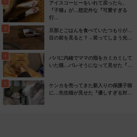
2
アイスコーヒーをいれて戻ったら、
『子猫』が…想定外な『可愛すぎる
行…
3
旦那とごはんを食べていたつもりが…
目の前を見ると？→笑ってしまう光…
4
パパに内緒でママの指をカミカミして
いた猫…バレそうになって見せた『…
5
ケンカを売ってきた新入りの保護子猫
に…先住猫が見せた『優しすぎる対…