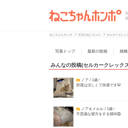
ねこちゃんホンポ
今日のねこちゃん
セルカークレッ
写真トップ
最新の投稿
猫種
みんなの投稿(セルカークレックス
ノア / 1歳♂
部屋は涼しくて快適です🐯
ノア＆メルル / 1歳♂
不思議な寝方をする猫🐯🦁