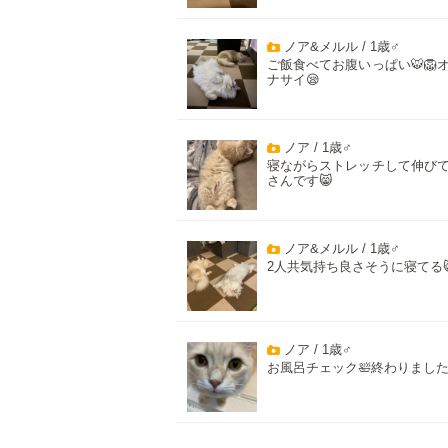
ノア&メルル / 1歳♂
ご飯食べてお腹いっぱい🐯🦁
ナサイ😪
ノア / 1歳♂
寝ながらストレッチして伸び
さんです😸
ノア&メルル / 1歳♂
2人共気持ち良さそうに寝てる
ノア / 1歳♂
お風呂チェック🛀終わりました