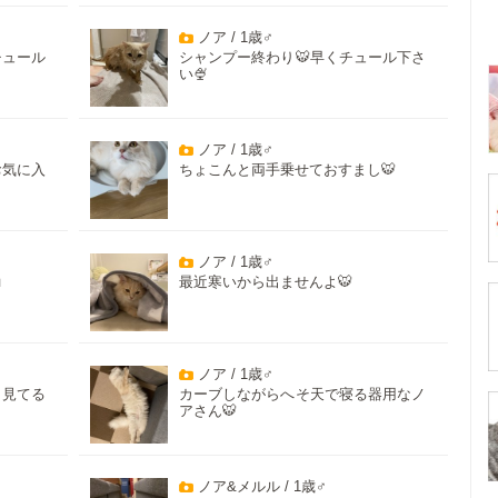
ノア / 1歳♂
チュール
シャンプー終わり🐯早くチュール下さ
い🍨
ノア / 1歳♂
お気に入
ちょこんと両手乗せておすまし🐯
ノア / 1歳♂

最近寒いから出ませんよ🐯
ノア / 1歳♂
も見てる
カーブしながらへそ天で寝る器用なノ
アさん🐯
ノア&メルル / 1歳♂