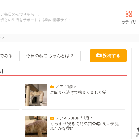
猫と毎日のんびり暮らし。
愛猫との生活をサポートする猫の情報サイト
カテゴリ
クス
でみる
今日のねこちゃんとは？
投稿する
)
ノア / 1歳♂
ご飯食べ過ぎて挟まりました🐯
ノア＆メルル / 1歳♂
ぐっすり寝る従兄弟猫🐯🦁 良い夢見
れたかな🫣⁉️