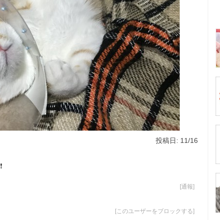
投稿日: 11/16
️
[
通報
]
[
このユーザーをブロックする
]