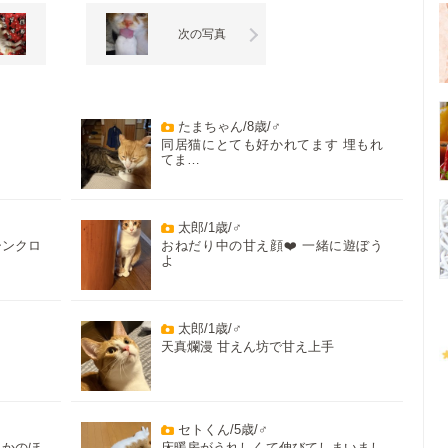
次の写真
たまちゃん/8歳/♂
同居猫にとても好かれてます 埋もれ
てま…
太郎/1歳/♂
シンクロ
おねだり中の甘え顔❤️ 一緒に遊ぼう
よ
太郎/1歳/♂
天真爛漫 甘えん坊で甘え上手
セトくん/5歳/♂
さかのほ
床暖房がうれしくて伸びてしまいまし