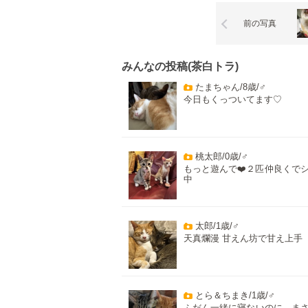
前の写真
みんなの投稿(茶白トラ)
たまちゃん/8歳/♂
今日もくっついてます♡
桃太郎/0歳/♂
もっと遊んで❤️２匹仲良くで
中
太郎/1歳/♂
天真爛漫 甘えん坊で甘え上手
とら＆ちまき/1歳/♂
ふだん一緒に寝ないのに、ま