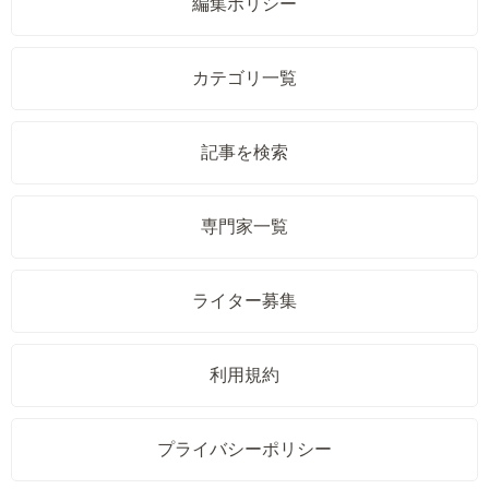
編集ポリシー
カテゴリ一覧
記事を検索
専門家一覧
ライター募集
利用規約
プライバシーポリシー