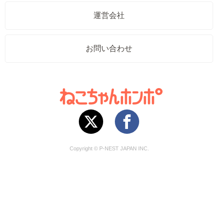
運営会社
お問い合わせ
Copyright © P-NEST JAPAN INC.